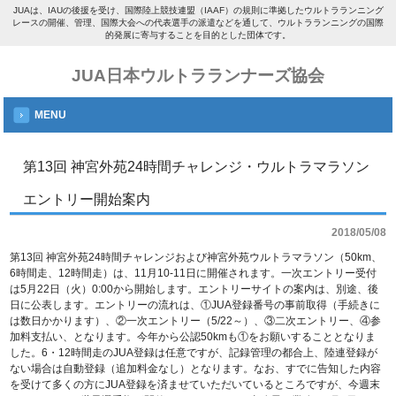
JUAは、IAUの後援を受け、国際陸上競技連盟（IAAF）の規則に準拠したウルトラランニング
レースの開催、管理、国際大会への代表選手の派遣などを通して、ウルトラランニングの国際
的発展に寄与することを目的とした団体です。
JUA日本ウルトラランナーズ協会
MENU
第13回 神宮外苑24時間チャレンジ・ウルトラマラソン
エントリー開始案内
2018/05/08
第13回 神宮外苑24時間チャレンジおよび神宮外苑ウルトラマラソン（50km、
6時間走、12時間走）は、11月10-11日に開催されます。一次エントリー受付
は5月22日（火）0:00から開始します。エントリーサイトの案内は、別途、後
日に公表します。エントリーの流れは、①JUA登録番号の事前取得（手続きに
は数日かかります）、②一次エントリー（5/22～）、③二次エントリー、④参
加料支払い、となります。今年から公認50kmも①をお願いすることとなりま
した。6・12時間走のJUA登録は任意ですが、記録管理の都合上、陸連登録が
ない場合は自動登録（追加料金なし）となります。なお、すでに告知した内容
を受けて多くの方にJUA登録を済ませていただいているところですが、今週末