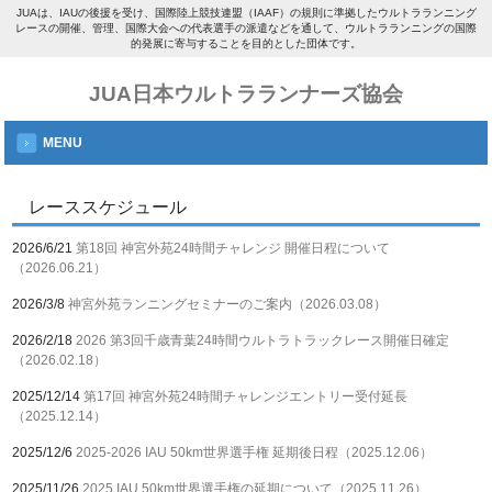
JUAは、IAUの後援を受け、国際陸上競技連盟（IAAF）の規則に準拠したウルトラランニング
レースの開催、管理、国際大会への代表選手の派遣などを通して、ウルトラランニングの国際
的発展に寄与することを目的とした団体です。
JUA日本ウルトラランナーズ協会
MENU
レーススケジュール
2026/6/21
第18回 神宮外苑24時間チャレンジ 開催日程について
（2026.06.21）
2026/3/8
神宮外苑ランニングセミナーのご案内（2026.03.08）
2026/2/18
2026 第3回千歳青葉24時間ウルトラトラックレース開催日確定
（2026.02.18）
2025/12/14
第17回 神宮外苑24時間チャレンジエントリー受付延長
（2025.12.14）
2025/12/6
2025-2026 IAU 50km世界選手権 延期後日程（2025.12.06）
2025/11/26
2025 IAU 50km世界選手権の延期について（2025.11.26）