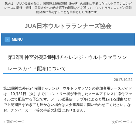
JUAは、IAUの後援を受け、国際陸上競技連盟（IAAF）の規則に準拠したウルトラランニング
レースの開催、管理、国際大会への代表選手の派遣などを通して、ウルトラランニングの国際
的発展に寄与することを目的とした団体です。
JUA日本ウルトラランナーズ協会
MENU
第12回 神宮外苑24時間チャレンジ・ウルトラマラソン
レースガイド配布について
2017/10/22
第12回神宮外苑24時間チャレンジ・ウルトラマラソンの参加者用レースガイド
は、10月31日（火）までにエントリー者が申告したメールアドレスに添付ファ
イルにて配信する予定です。メール送受信トラブルによると思われる理由など
で上記期日を過ぎても届かない場合は大会事務局に問い合わせてください。な
お、ナンバーカード等の事前の郵送はありません。
« 前のページ
次のページ »