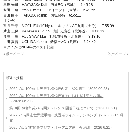
早坂 光司 HAYASAKA Koji 石巻RC（宮城） 6:45:28
安田 遊 YASUDA Yu ジェイテクト（大阪） 6:49:56
高田 由基 TAKADA Yoshiki 愛知陸協 6:55:11
【女子】
望月 千幸 MOCHIZUKI Chiyuki キャノンAC九州（大分） 7:55:09
片山 志保 KATAYAMA Shiho 旭川走友会（北海道） 8:00:29
藤澤 舞 FUJISAWA Mai 札幌市役所（北海道） 8:13:10
内田 夏苗 UCHIDA Kanae 鈴蘭台AC（兵庫） 8:24:40
※タイムは2014年のベスト記録
« 前のページ
次のページ »
最近の投稿
2026 IAU 100km世界選手権代表内定・補欠選手（2026.06.28）
2026 IAU 100km世界選手権代表選考における注意とお願い
（2026.06.21）
第18回 神宮外苑24時間チャレンジ 開催日程について（2026.06.21）
2027 24時間走世界選手権代表選考ポイントランキング（2026.06.14 現
在）
2026 IAU 24時間走アジア・オセアニア選手権 結果（2026.6.21）