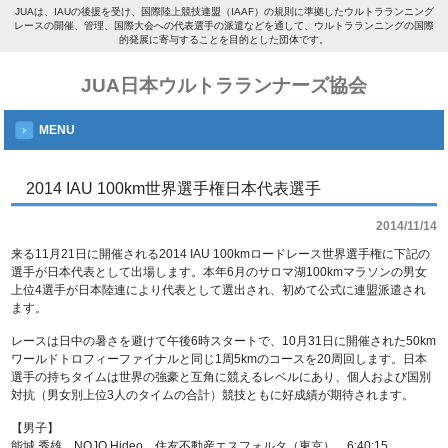
JUAは、IAUの後援を受け、国際陸上競技連盟（IAAF）の規則に準拠したウルトラランニング
レースの開催、管理、国際大会への代表選手の派遣などを通して、ウルトラランニングの国際
的発展に寄与することを目的とした団体です。
JUA日本ウルトラランナーズ協会
MENU
2014 IAU 100km世界選手権日本代表選手
2014/11/14
来る11月21日に開催される2014 IAU 100kmロードレース世界選手権に下記の
選手が日本代表として出場します。本年6月のサロマ湖100kmマラソンの男女
上位4選手が日本陸連により代表として選出され、初めて公式に連盟派遣され
ます。
レースは日中の暑さを避けて午後6時スタートで、10月31日に開催された50km
ワールドトロフィーファイナルと同じ1周5kmのコースを20周回します。日本
選手の持ちタイムは世界の強豪と互角に競えるレベルにあり、個人および国別
対抗（男女別上位3人のタイムの合計）競技ともに好成績が期待されます。
【男子】
能城 秀雄 NOJO Hideo 住友不動産エスフォルタ（東京） 6:40:15