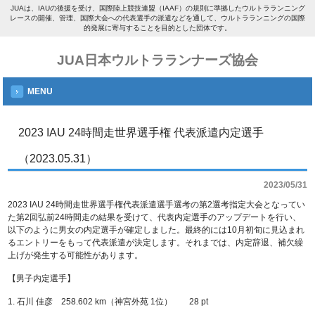
JUAは、IAUの後援を受け、国際陸上競技連盟（IAAF）の規則に準拠したウルトラランニング
レースの開催、管理、国際大会への代表選手の派遣などを通して、ウルトラランニングの国際
的発展に寄与することを目的とした団体です。
JUA日本ウルトラランナーズ協会
MENU
2023 IAU 24時間走世界選手権 代表派遣内定選手
（2023.05.31）
2023/05/31
2023 IAU 24時間走世界選手権代表派遣選手選考の第2選考指定大会となってい
た第2回弘前24時間走の結果を受けて、代表内定選手のアップデートを行い、
以下のように男女の内定選手が確定しました。最終的には10月初旬に見込まれ
るエントリーをもって代表派遣が決定します。それまでは、内定辞退、補欠繰
上げが発生する可能性があります。
【男子内定選手】
1. 石川 佳彦 258.602 km（神宮外苑 1位） 28 pt