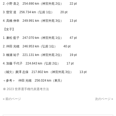
2. 小野 喜之 254.690 km（神宮外苑 2位） 22 pt
3. 曽宮 道 256.734 km（弘前 1位） 20 pt
4. 高橋 伸幸 249.991 km（神宮外苑 3位） 13 pt
【女子】
1. 兼松 藍子 247.070 km（神宮外苑 1位） 47 pt
2. 仲田 光穂 246.953 km（弘前 1位） 40 pt
3. 楠瀬 祐子 221.131 km（神宮外苑 2位） 19 pt
4. 加藤 千代子 224.643 km（弘前 2位） 17 pt
（補欠）廣澤 志保 217.802 km （神宮外苑 3位） 13 pt
＜参考＞ 仲田 光穂 256.024 km（東呉）
※
2023 世界選手権代表選考方法
« 前のページ
次のページ »