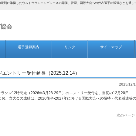
AF）の規則に準拠したウルトラランニングレースの開催、管理、国際大会への代表選手の派遣などを通
ズ協会
選手登録案内
リンク
サイトマップ
エントリー受付延長（2025.12.14）
2025/12/1
ラソン12時間走（2026年3月28-29日）のエントリー受付を、当初の12月20日
お、当大会の成績は、2026後半-2027年における国際大会への招待・代表派遣等
次のページ 