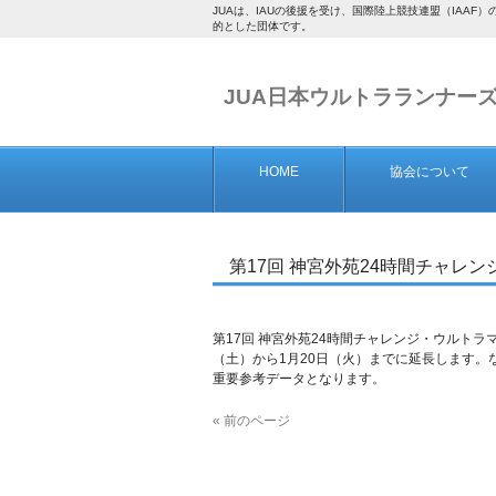
JUAは、IAUの後援を受け、国際陸上競技連盟（IA
的とした団体です。
JUA日本ウルトラランナー
HOME
協会について
第17回 神宮外苑24時間チャレンジ
第17回 神宮外苑24時間チャレンジ・ウルトラマ
（土）から1月20日（火）までに延長します。な
重要参考データとなります。
« 前のページ