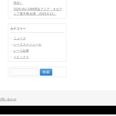
現在）
2026 IAU 24時間走アジア・オセア
ニア選手権 結果（2026.6.21）
カテゴリー
ニュース
レーススケジュール
レース結果
トピックス
検
索:
お問い合わせ