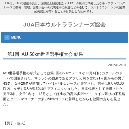
JUAは、IAUの後援を受け、国際陸上競技連盟（IAAF）の規則に準拠したウルトラランニング
レースの開催、管理、国際大会への代表選手の派遣などを通して、ウルトラランニングの国際
的発展に寄与することを目的とした団体です。
JUA日本ウルトラランナーズ協会
MENU
第1回 IAU 50km世界選手権大会 結果
2015/12/10
IAU世界選手権の形式としては第1回の50kmレースが12月4日にカタールのド
ーハで開催された。マラソンの強豪であるアフリカ勢を含む21ヶ国からの男子
43名、女子28名が参加してハイレベルなレースが展開され、男子は6人が3:00
以内、女子も3人が3:30以内でフィニッシュした。日本代表として派遣された
男子3名、女子1名は、12月としては比較的高温多湿の中、タイル張りの不整路
面とターンやコーナーの多い5kmコースに苦戦しながらも健闘の走りを見せ
た。
【男子・個人】