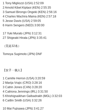
1 Tony Migliozzi (USA) 2:52:09
2 Arnold Kibet Kiptaoi (KEN) 2:55:35
3 Samuel Birongo Ongeki (KEN) 2:56:16
4 Charles Wachira Maina (KEN) 2:57:18
5 Jesse Davis (USA) 2:59:05
6 Harm Sengers (NED) 3:00:00
17 Yuki Murato (JPN) 3:12:31
27 Shigeaki Hirata (JPN) 3:35:41
（完走32名）
Tomoya Sugimoto (JPN) DNF
【女子・個人】
1 Camille Herron (USA) 3:20:59
2 Marija Vrajic (CRO) 3:28:16
3 Catrin Jones (CAN) 3:28:20
4 Catriona Jennings (IRL) 3:31:50
5 Khishigsaikhan Galbadrakh (MGL) 3:32:03
6 Caitlin Smith (USA) 3:32:26
10 Mai Fujisawa (JPN) 3:41:27