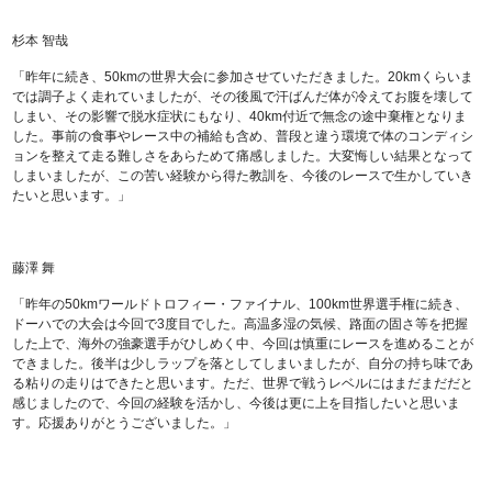
杉本 智哉
「昨年に続き、50kmの世界大会に参加させていただきました。20kmくらいま
では調子よく走れていましたが、その後風で汗ばんだ体が冷えてお腹を壊して
しまい、その影響で脱水症状にもなり、40km付近で無念の途中棄権となりま
した。事前の食事やレース中の補給も含め、普段と違う環境で体のコンディシ
ョンを整えて走る難しさをあらためて痛感しました。大変悔しい結果となって
しまいましたが、この苦い経験から得た教訓を、今後のレースで生かしていき
たいと思います。」
藤澤 舞
「昨年の50kmワールドトロフィー・ファイナル、100km世界選手権に続き、
ドーハでの大会は今回で3度目でした。高温多湿の気候、路面の固さ等を把握
した上で、海外の強豪選手がひしめく中、今回は慎重にレースを進めることが
できました。後半は少しラップを落としてしまいましたが、自分の持ち味であ
る粘りの走りはできたと思います。ただ、世界で戦うレベルにはまだまだだと
感じましたので、今回の経験を活かし、今後は更に上を目指したいと思いま
す。応援ありがとうございました。」