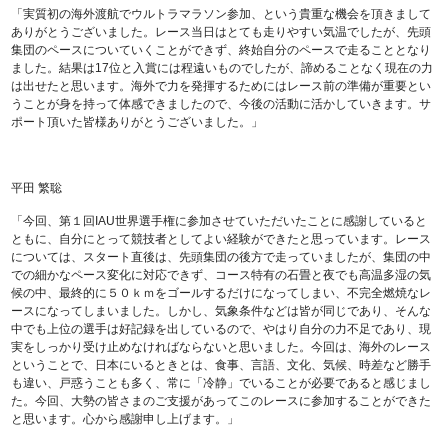
「実質初の海外渡航でウルトラマラソン参加、という貴重な機会を頂きまして
ありがとうございました。レース当日はとても走りやすい気温でしたが、先頭
集団のペースについていくことができず、終始自分のペースで走ることとなり
ました。結果は17位と入賞には程遠いものでしたが、諦めることなく現在の力
は出せたと思います。海外で力を発揮するためにはレース前の準備が重要とい
うことが身を持って体感できましたので、今後の活動に活かしていきます。サ
ポート頂いた皆様ありがとうございました。」
平田 繁聡
「今回、第１回IAU世界選手権に参加させていただいたことに感謝していると
ともに、自分にとって競技者としてよい経験ができたと思っています。レース
については、スタート直後は、先頭集団の後方で走っていましたが、集団の中
での細かなペース変化に対応できず、コース特有の石畳と夜でも高温多湿の気
候の中、最終的に５０ｋｍをゴールするだけになってしまい、不完全燃焼なレ
ースになってしまいました。しかし、気象条件などは皆が同じであり、そんな
中でも上位の選手は好記録を出しているので、やはり自分の力不足であり、現
実をしっかり受け止めなければならないと思いました。今回は、海外のレース
ということで、日本にいるときとは、食事、言語、文化、気候、時差など勝手
も違い、戸惑うことも多く、常に「冷静」でいることが必要であると感じまし
た。今回、大勢の皆さまのご支援があってこのレースに参加することができた
と思います。心から感謝申し上げます。」