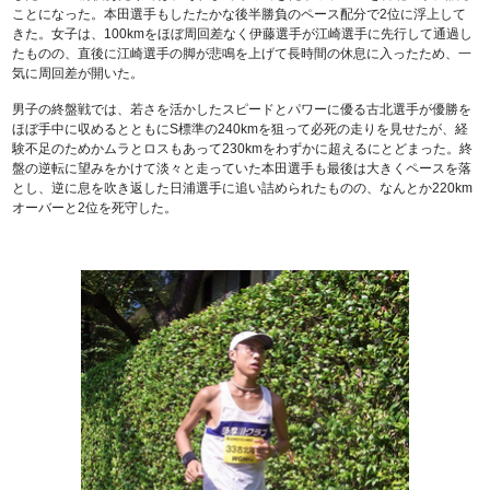
ことになった。本田選手もしたたかな後半勝負のペース配分で2位に浮上して
きた。女子は、100kmをほぼ周回差なく伊藤選手が江崎選手に先行して通過し
たものの、直後に江崎選手の脚が悲鳴を上げて長時間の休息に入ったため、一
気に周回差が開いた。
男子の終盤戦では、若さを活かしたスピードとパワーに優る古北選手が優勝を
ほぼ手中に収めるとともにS標準の240kmを狙って必死の走りを見せたが、経
験不足のためかムラとロスもあって230kmをわずかに超えるにとどまった。終
盤の逆転に望みをかけて淡々と走っていた本田選手も最後は大きくペースを落
とし、逆に息を吹き返した日浦選手に追い詰められたものの、なんとか220km
オーバーと2位を死守した。