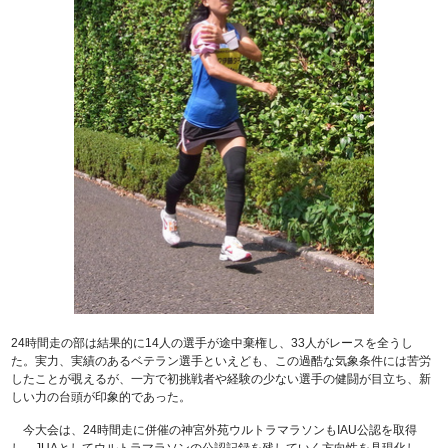
24時間走の部は結果的に14人の選手が途中棄権し、33人がレースを全うし
た。実力、実績のあるベテラン選手といえども、この過酷な気象条件には苦労
したことが覗えるが、一方で初挑戦者や経験の少ない選手の健闘が目立ち、新
しい力の台頭が印象的であった。
今大会は、24時間走に併催の神宮外苑ウルトラマラソンもIAU公認を取得
し、JUAとしてウルトラマラソンの公認記録を残していく方向性を具現化し