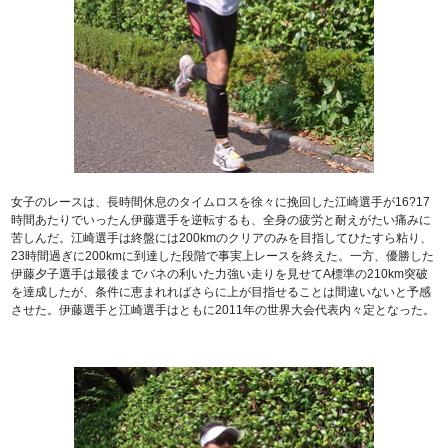
女子のレースは、長時間休息のタイムロスを徐々に挽回した江崎選手が16?17
時間あたりでいったん伊藤選手を逆転するも、全身の疲労と耐えがたい痛みに
苦しんだ。江崎選手は終盤には200kmのクリアのみを目指してひたすら粘り、
23時間過ぎに200kmに到達した段階で事実上レースを終えた。一方、優勝した
伊藤夕子選手は最後までバネの利いた力強い走りを見せてA標準の210km突破
を達成したが、条件に恵まれればさらに上が目指せることは間違いないと予感
させた。伊藤選手と江崎選手はともに2011年の世界大会代表内々定となった。