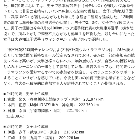
た。6時間走においては、男子で杉本智哉選手（日テレJC）が厳しい気象条件
下としては非常に素晴らしい75kmを超える記録で優勝し、女子は和地朋子選
手（武蔵UMC）が苦しみながらも昨年に引き続き二連覇を達成した。12時間
走の部では海外招待の台湾選手が活躍し、男子で2、3位、女子でも3位に入っ
た。男子の優勝は今年3月の100kmアジア選手権代表の大島康寿選手（栃木陸
協）で、病み上がりで調整不足ながらも他選手を圧倒した。競り合いになった
女子は大谷知江子選手（ウィングAC）が逃げ切って優勝した。
神宮外苑24時間チャレンジおよび神宮外苑ウルトラマラソンは、IAU公認大
会として競技面で厳格なルール設定もなされており、確かに一部の参加者の競
技レベルは高いが、大半は様々なレベル、年齢層の方々が、自己への挑戦や走
り込みトレーニングの一環として参加している。運営スタッフも、時間走ウル
トラマラソンを愛好するすべての参加者を歓迎し、そのランニングをサポート
することにやりがいを感じている。今後も実力の如何で敷居を感ずることなど
なく、当大会へ積極的に参加する人が維持されていくことが期待される。
■ 24時間走 男子上位成績
1. 古北 隆久（多摩川陸上競技クラブ・東京） 231.977 km
2. 本田 正彦（M@HIRATSUKA・神奈川） 223.769 km
3. 日浦 泰博（宇部市陸協・山口） 221.796 km
（出走39人）
■ 24時間走 女子上位成績
1. 伊藤 夕子（武蔵UMC・東京） 213.932 km
2. 江崎 由佳（九電工・福岡） 200.226 km