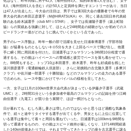
化はなく、昨年同様に男子42人（海外招待3人、知的障害者1人を含む）、女子
8人（海外招待1人を含む）の計50人と定員枠を満たすエントリーがあり、当日
は47人が出走した。今大会の注目は、男子では第3回大会の優勝者で今年の世
界大会代表の本田正彦選手（M@HIRATSUKA）や、同じく過去2回日本代表経
験のある鈴木誠選手（club MY☆STAR）、女子では長瀬陽子選手（築上町陸
協）らの実績ある強豪に対して、ほとんど24時間走の経験がないか初めてのス
ピードランナー達がどのように挑んでいくかという点であった。
男子のレース序盤は、昨年一般の部で活躍を見せた日浦泰博選手（宇部市陸
協）が猛暑をものともしないキロ5分を大きく上回るペースで飛び出し、他選
手に瞬く間に周回差を付けた。日浦選手はフルマラソンを3時間10分程度で通
過するも、その後はハイペースへの警戒感と疲労でペースを落ち着かせていっ
た。8時間もすると、トップ10は本田選手、鈴木選手、昨年も好成績を残した
湯川朋彦選手（電通銀輪鉄人倶楽部）、さらに初挑戦の古北隆久選手（多摩川
クラブ）や佐川健一郎選手（十勝陸協）などのフルマラソンの走力のある選手
で占められ、レース中盤にかけてサバイバルの様相を呈してきた。
一方、女子は11月の100km世界大会代表が決まっている伊藤夕子選手（武蔵
UMC）と、2時間31分という全参加者中最高のフルマラソンの記録を持つ江崎
由佳選手（九電工）が競り合う展開で、ほぼ一揆討ちとなった。
日が暮れても、むしろ蒸し暑さは増したのではないかと思うほど過酷な気象条
件で、続々と途中リタイヤする選手が出てくる中、男女ともに上位に位置して
いる選手は集中して着々と周回を重ねていった。日浦選手は100kmを9時間を
切って通過するものの、その後はスピード維持が厳しくなり、13?14時間経過
した140km前後あたりでは、それまで守ってきたトップの座を古北選手に譲る