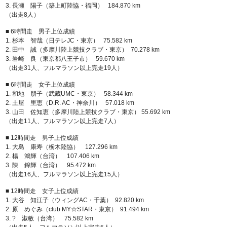
3. 長瀬 陽子（築上町陸協・福岡） 184.870 km
（出走8人）
■ 6時間走 男子上位成績
1. 杉本 智哉（日テレJC・東京） 75.582 km
2. 田中 誠（多摩川陸上競技クラブ・東京） 70.278 km
3. 岩崎 良（東京都八王子市） 59.670 km
（出走31人、フルマラソン以上完走19人）
■ 6時間走 女子上位成績
1. 和地 朋子（武蔵UMC・東京） 58.344 km
2. 土屋 里恵（D.R. AC・神奈川） 57.018 km
3. 山田 佐知恵（多摩川陸上競技クラブ・東京） 55.692 km
（出走11人、フルマラソン以上完走7人）
■ 12時間走 男子上位成績
1. 大島 康寿（栃木陸協） 127.296 km
2. 楊 鴻輝（台湾） 107.406 km
3. 陳 錦輝（台湾） 95.472 km
（出走16人、フルマラソン以上完走15人）
■ 12時間走 女子上位成績
1. 大谷 知江子（ウィングAC・千葉） 92.820 km
2. 原 めぐみ（club MY☆STAR・東京） 91.494 km
3. ? 淑敏（台湾） 75.582 km