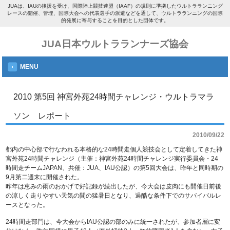
JUAは、IAUの後援を受け、国際陸上競技連盟（IAAF）の規則に準拠したウルトラランニング
レースの開催、管理、国際大会への代表選手の派遣などを通して、ウルトラランニングの国際
的発展に寄与することを目的とした団体です。
JUA日本ウルトラランナーズ協会
MENU
2010 第5回 神宮外苑24時間チャレンジ・ウルトラマラ
ソン レポート
2010/09/22
都内の中心部で行なわれる本格的な24時間走個人競技会として定着してきた神
宮外苑24時間チャレンジ（主催：神宮外苑24時間チャレンジ実行委員会・24
時間走チームJAPAN、共催：JUA、IAU公認）の第5回大会は、昨年と同時期の
9月第二週末に開催された。
昨年は恵みの雨のおかげで好記録が続出したが、今大会は皮肉にも開催日前後
の涼しく走りやすい天気の間の猛暑日となり、過酷な条件下でのサバイバルレ
ースとなった。
24時間走部門は、今大会からIAU公認の部のみに統一されたが、参加者層に変