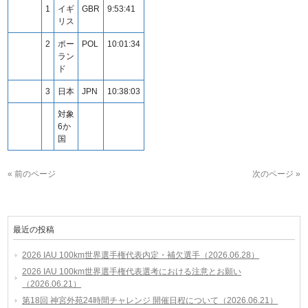
1
イギ
GBR
9:53:41
リス
2
ポー
POL
10:01:34
ラン
ド
3
日本
JPN
10:38:03
対象
6か
国
« 前のページ
次のページ »
最近の投稿
2026 IAU 100km世界選手権代表内定・補欠選手（2026.06.28）
2026 IAU 100km世界選手権代表選考における注意とお願い
（2026.06.21）
第18回 神宮外苑24時間チャレンジ 開催日程について（2026.06.21）