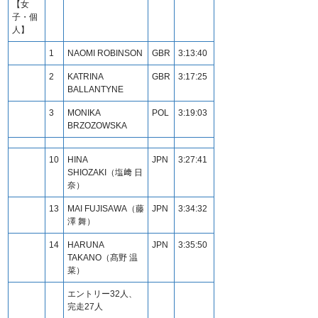
【女
子・個
人】
1
NAOMI ROBINSON
GBR
3:13:40
2
KATRINA
GBR
3:17:25
BALLANTYNE
3
MONIKA
POL
3:19:03
BRZOZOWSKA
10
HINA
JPN
3:27:41
SHIOZAKI（塩﨑 日
奈）
13
MAI FUJISAWA（藤
JPN
3:34:32
澤 舞）
14
HARUNA
JPN
3:35:50
TAKANO（髙野 温
菜）
エントリー32人、
完走27人