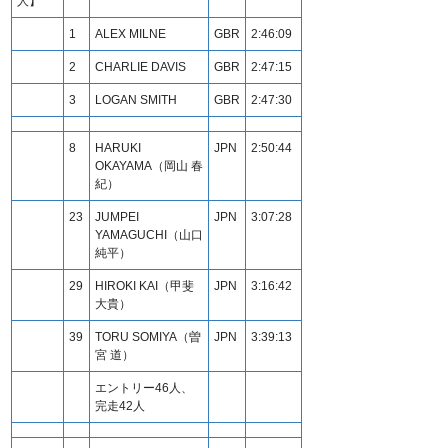
人】
1
ALEX MILNE
GBR
2:46:09
2
CHARLIE DAVIS
GBR
2:47:15
3
LOGAN SMITH
GBR
2:47:30
8
HARUKI
JPN
2:50:44
OKAYAMA（岡山 春
紀）
23
JUMPEI
JPN
3:07:28
YAMAGUCHI（山口
純平）
29
HIROKI KAI（甲斐
JPN
3:16:42
大貴）
39
TORU SOMIYA（曽
JPN
3:39:13
宮 道）
エントリー46人、
完走42人