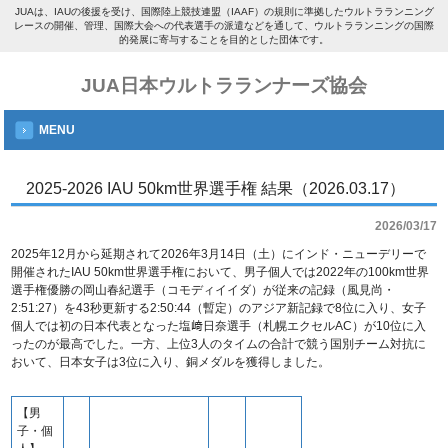
JUAは、IAUの後援を受け、国際陸上競技連盟（IAAF）の規則に準拠したウルトラランニング
レースの開催、管理、国際大会への代表選手の派遣などを通して、ウルトラランニングの国際
的発展に寄与することを目的とした団体です。
JUA日本ウルトラランナーズ協会
MENU
2025-2026 IAU 50km世界選手権 結果（2026.03.17）
2026/03/17
2025年12月から延期されて2026年3月14日（土）にインド・ニューデリーで
開催されたIAU 50km世界選手権において、男子個人では2022年の100km世界
選手権優勝の岡山春紀選手（コモディイイダ）が従来の記録（風見尚・
2:51:27）を43秒更新する2:50:44（暫定）のアジア新記録で8位に入り、女子
個人では初の日本代表となった塩﨑日奈選手（札幌エクセルAC）が10位に入
ったのが最高でした。一方、上位3人のタイムの合計で競う国別チーム対抗に
おいて、日本女子は3位に入り、銅メダルを獲得しました。
【男
子・個