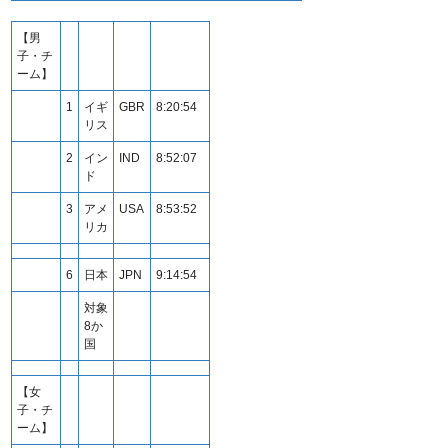
【男
子・チ
ーム】
1
イギ
GBR
8:20:54
リス
2
イン
IND
8:52:07
ド
3
アメ
USA
8:53:52
リカ
6
日本
JPN
9:14:54
対象
8か
国
【女
子・チ
ーム】