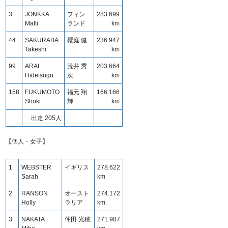
3
JONKKA
フィン
283.699
Matti
ランド
km
44
SAKURABA
櫻庭 健
236.947
Takeshi
km
99
ARAI
荒井 秀
203.664
Hidetsugu
次
km
158
FUKUMOTO
福元 翔
166.166
Shoki
輝
km
出走 205人
【個人・女子】
1
WEBSTER
イギリス
278.622
Sarah
km
2
RANSON
オースト
274.172
Holly
ラリア
km
3
NAKATA
仲田 光穂
271.987