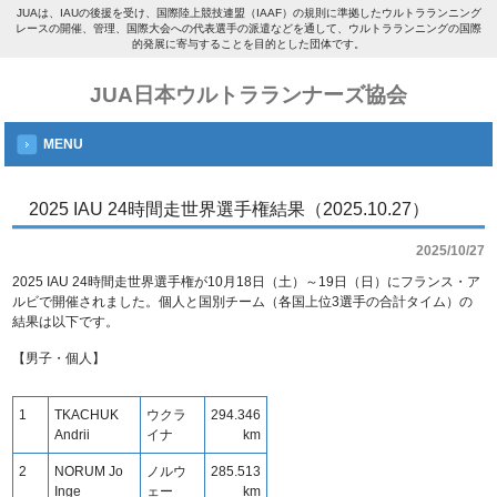
JUAは、IAUの後援を受け、国際陸上競技連盟（IAAF）の規則に準拠したウルトラランニング
レースの開催、管理、国際大会への代表選手の派遣などを通して、ウルトラランニングの国際
的発展に寄与することを目的とした団体です。
JUA日本ウルトラランナーズ協会
MENU
2025 IAU 24時間走世界選手権結果（2025.10.27）
2025/10/27
2025 IAU 24時間走世界選手権が10月18日（土）～19日（日）にフランス・ア
ルビで開催されました。個人と国別チーム（各国上位3選手の合計タイム）の
結果は以下です。
【男子・個人】
1
TKACHUK
ウクラ
294.346
Andrii
イナ
km
2
NORUM Jo
ノルウ
285.513
Inge
ェー
km