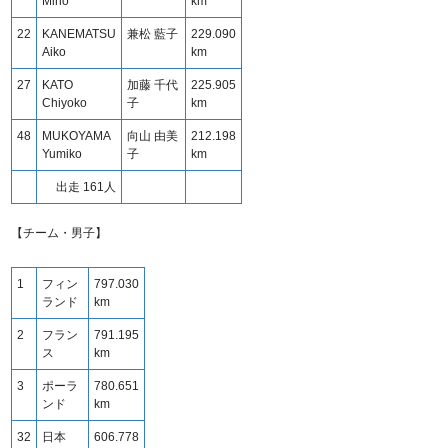
Miho
km
22
KANEMATSU
兼松 藍子
229.090
Aiko
km
27
KATO
加藤 千代
225.905
Chiyoko
子
km
48
MUKOYAMA
向山 由美
212.198
Yumiko
子
km
出走 161人
【チーム・男子】
1
フィン
797.030
ランド
km
2
フラン
791.195
ス
km
3
ポーラ
780.651
ンド
km
32
日本
606.778