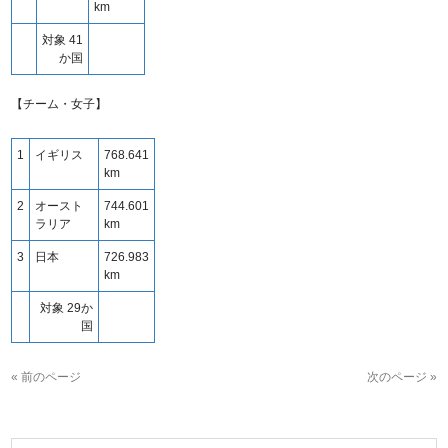
km
対象 41
か国
【チーム・女子】
1
イギリス
768.641
km
2
オースト
744.601
ラリア
km
3
日本
726.983
km
対象 29か
国
« 前のページ
次のページ »