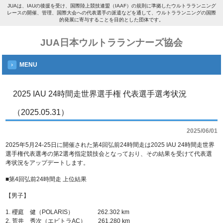
JUAは、IAUの後援を受け、国際陸上競技連盟（IAAF）の規則に準拠したウルトラランニング
レースの開催、管理、国際大会への代表選手の派遣などを通して、ウルトラランニングの国際
的発展に寄与することを目的とした団体です。
JUA日本ウルトラランナーズ協会
MENU
2025 IAU 24時間走世界選手権 代表選手選考状況
（2025.05.31）
2025/06/01
2025年5月24-25日に開催された第4回弘前24時間走は2025 IAU 24時間走世界
選手権代表選考の第2選考指定競技会となっており、その結果を受けて代表選
考状況をアップデートします。
■第4回弘前24時間走 上位結果
【男子】
1. 櫻庭 健（POLARIS） 262.302 km
2. 荒井 秀次（エビトラAC） 261.280 km