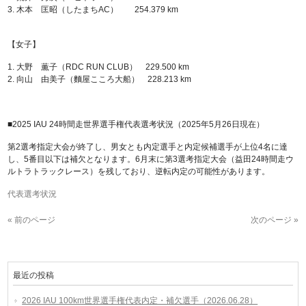
3. 木本 匡昭（したまちAC） 254.379 km
【女子】
1. 大野 薫子（RDC RUN CLUB） 229.500 km
2. 向山 由美子（麵屋こころ大船） 228.213 km
■2025 IAU 24時間走世界選手権代表選考状況（2025年5月26日現在）
第2選考指定大会が終了し、男女とも内定選手と内定候補選手が上位4名に達
し、5番目以下は補欠となります。6月末に第3選考指定大会（益田24時間走ウ
ルトラトラックレース）を残しており、逆転内定の可能性があります。
代表選考状況
« 前のページ
次のページ »
最近の投稿
2026 IAU 100km世界選手権代表内定・補欠選手（2026.06.28）