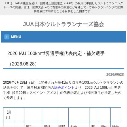
JUAは、IAUの後援を受け、国際陸上競技連盟（IAAF）の規則に準拠したウルトラランニング
レースの開催、管理、国際大会への代表選手の派遣などを通して、ウルトラランニングの国際
的発展に寄与することを目的とした団体です。
JUA日本ウルトラランナーズ協会
MENU
2026 IAU 100km世界選手権代表内定・補欠選手
（2026.06.28）
2026/06/28
2026年6月28日（日）に開催された第41回サロマ湖100kmウルトラマラソンの
結果を受けて、選考対象期間内の
総合ポイント
より、2026 IAU 100km世界選
手権（9月20日：スペイン・アメス）の代表内定および補欠選手が決定したの
で発表します。
【男
子】
選手
記録
記録
大会
順
順位
総合