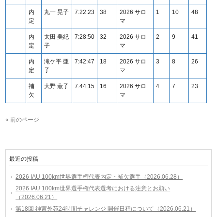
内
丸一 晃子
7:22:23
38
2026 サロ
1
10
48
定
マ
内
太田 美紀
7:28:50
32
2026 サロ
2
9
41
定
子
マ
内
滝ケ平 亜
7:42:47
18
2026 サロ
3
8
26
定
子
マ
補
大野 薫子
7:44:15
16
2026 サロ
4
7
23
欠
マ
« 前のページ
最近の投稿
2026 IAU 100km世界選手権代表内定・補欠選手（2026.06.28）
2026 IAU 100km世界選手権代表選考における注意とお願い
（2026.06.21）
第18回 神宮外苑24時間チャレンジ 開催日程について（2026.06.21）