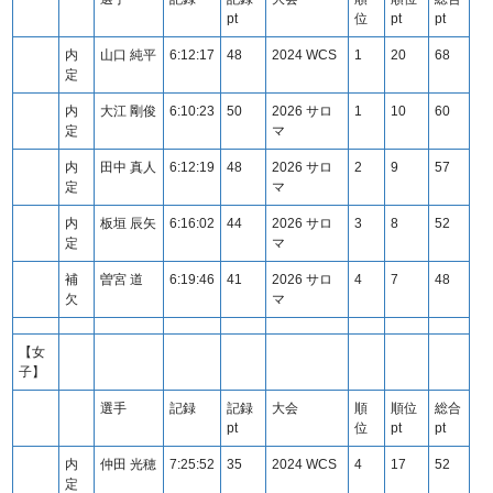
pt
位
pt
pt
内
山口 純平
6:12:17
48
2024 WCS
1
20
68
定
内
大江 剛俊
6:10:23
50
2026 サロ
1
10
60
定
マ
内
田中 真人
6:12:19
48
2026 サロ
2
9
57
定
マ
内
板垣 辰矢
6:16:02
44
2026 サロ
3
8
52
定
マ
補
曽宮 道
6:19:46
41
2026 サロ
4
7
48
欠
マ
【女
子】
選手
記録
記録
大会
順
順位
総合
pt
位
pt
pt
内
仲田 光穂
7:25:52
35
2024 WCS
4
17
52
定