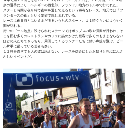
今年で第２３回となるIAU１００キロワールドカップは、２８カ国、２００名
余の選手により、ベルギーの西北部、フランドル地方のトルホで行われた。
スターと時間が夜８時で夜中を通して走るという稀有なレース。地元では「フ
ランダースの夜」という愛称で親しまれている。
レースは夜８時とはいえまだ明るいうちのスタート。１１時ぐらいにようやく
闇が訪れる。
街中のゴール地点に設けられたステージではポップスの歌や演奏が行われ、そ
こを囲む多くのレストランやカフェに詰めかけた観客で歩くのもままならない
ほどの人たちでぎっちり。周回してくるランナーたちに熱い声援が飛ぶ。ビー
ル片手に踊っている若者も多い。
１２時を過ぎても人の波は絶えない。レースを媒介にしたお祭りと呼ぶにふさ
わしいイベントだ。