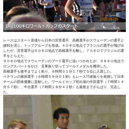
レースはスタート直後から日本の宮里選手、高橋選手がスウェーデンの選手と
接戦を演じ、トップグループを形成。４０キロ地点でブラジルの選手が飛び出
したが、宮里選手は６０キロ地点で高橋選手を離し、７０キロでブラジルの選
手をとらえた。
９０キロ地点でスウェーデンのブード選手に追いつかれたが、９８キロ地点で
ロングスパートをかけ、見事振り切ってゴールドメダルを獲得した。
高橋選手も後半までよく粘り、６時間５１分１７秒で５位に入賞した。
ベテランの篠原選手（６時間５９分０１秒）もレース巧者振りを発揮して日本
チームの団体優勝に貢献した。ワールドカップ初出場の作田選手（７時間１４
分５７秒）、中台選手（７時間１８分４２秒）も最後までがんばり、完走し
た。