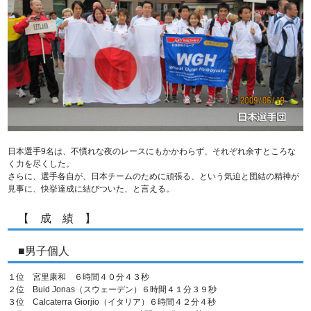
日本選手9名は、不慣れな夜のレースにもかかわらず、それぞれ余すところな
く力を尽くした。
さらに、選手各自が、日本チームのために頑張る、という気迫と団結の精神が
見事に、快挙達成に結びついた、と言える。
【 成 績 】
■男子個人
１位 宮里康和 ６時間４０分４３秒
２位 Buid Jonas（スウェーデン）６時間４１分３９秒
３位 Calcaterra Giorjio（イタリア）６時間４２分４秒