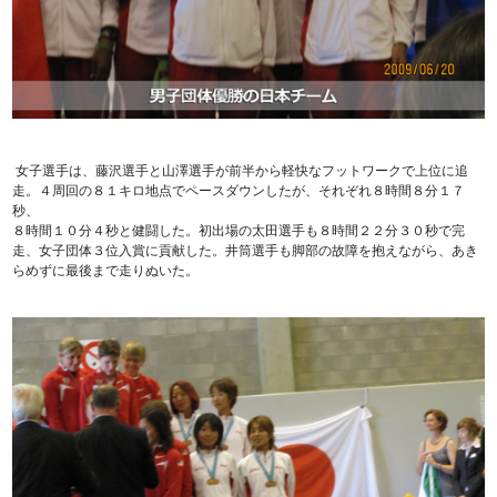
女子選手は、藤沢選手と山澤選手が前半から軽快なフットワークで上位に追
走。４周回の８１キロ地点でペースダウンしたが、それぞれ８時間８分１７
秒、
８時間１０分４秒と健闘した。初出場の太田選手も８時間２２分３０秒で完
走、女子団体３位入賞に貢献した。井筒選手も脚部の故障を抱えながら、あき
らめずに最後まで走りぬいた。