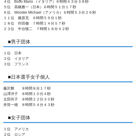
４位 Boffo Mario （イタリア）６時間４３分３８秒
５位 高橋雅一（日本）６時間５１分１７秒
６位 Wonder Michael（アメリカ）６時間５３分２６秒
１１位 篠原充 ６時間５９分１秒
１８位 作田徹 ７時間１４分５７秒
２３位 中台慎二 ７時間１８分４２秒
■男子団体
１位 日本
２位 イタリア
３位 フランス
■日本選手女子個人
藤沢舞 ８時間８分１７秒
山澤洋子 ８時間１０分４秒
太田尚子 ８時間２２分３０秒
井筒一穂 ８時間５４分４３秒
■女子団体
１位 アメリカ
２位 ロシア