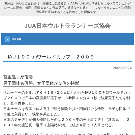
JUAは、IAUの後援を受け、国際陸上競技連盟（IAAF）の規則に準拠したウルトラランニング
レースの開催、管理、国際大会への代表選手の派遣などを通して、ウルトラランニングの国際
的発展に寄与することを目的とした団体です。
JUA日本ウルトラランナーズ協会
MENU
IAU１００kmワールドカップ ２００９
2009/06/24
宮里選手が優勝！
男子団体も優勝、女子団体が３位の快挙
ベルーギーのトルホで６月１９~２０日に行われたIAU１００キロワールドカッ
プ２００９で日本の宮里康和選手が、６時間４０分４３秒で強豪選手たちを制
し、見事優勝した。
日本チームは各国上位３選手で競う国別対抗の団体戦でも優勝、女子も団体で
３位に入賞という快挙を果たした。
日本の男子選手が個人優勝したのは２００４年の三上康文選手（新電元）、２
００７年の渡辺真一選手（山陽特殊鋼）に続き今回で３人目となる。