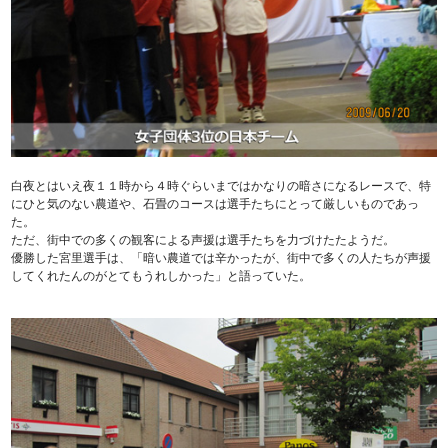
白夜とはいえ夜１１時から４時ぐらいまではかなりの暗さになるレースで、特
にひと気のない農道や、石畳のコースは選手たちにとって厳しいものであっ
た。
ただ、街中での多くの観客による声援は選手たちを力づけたたようだ。
優勝した宮里選手は、「暗い農道では辛かったが、街中で多くの人たちが声援
してくれたんのがとてもうれしかった」と語っていた。