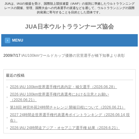
JUAは、IAUの後援を受け、国際陸上競技連盟（IAAF）の規則に準拠したウルトラランニング
レースの開催、管理、国際大会への代表選手の派遣などを通して、ウルトラランニングの国際
的発展に寄与することを目的とした団体です。
JUA日本ウルトラランナーズ協会
MENU
2009/7/17
IAU100kmワールドカップ優勝の宮里選手が橋下知事より表彰
最近の投稿
2026 IAU 100km世界選手権代表内定・補欠選手（2026.06.28）
2026 IAU 100km世界選手権代表選考における注意とお願い
（2026.06.21）
第18回 神宮外苑24時間チャレンジ 開催日程について（2026.06.21）
2027 24時間走世界選手権代表選考ポイントランキング（2026.06.14 現
在）
2026 IAU 24時間走アジア・オセアニア選手権 結果（2026.6.21）