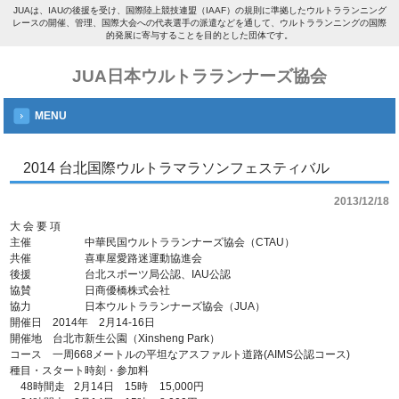
JUAは、IAUの後援を受け、国際陸上競技連盟（IAAF）の規則に準拠したウルトラランニング
レースの開催、管理、国際大会への代表選手の派遣などを通して、ウルトラランニングの国際
的発展に寄与することを目的とした団体です。
JUA日本ウルトラランナーズ協会
MENU
2014 台北国際ウルトラマラソンフェスティバル
2013/12/18
大 会 要 項
主催
中華民国ウルトラランナーズ協会（CTAU）
共催
喜車屋愛路迷運動協進会
後援
台北スポーツ局公認、IAU公認
協賛
日商優橋株式会社
協力
日本ウルトラランナーズ協会（JUA）
開催日
2014年 2月14-16日
開催地
台北市新生公園（Xinsheng Park）
コース
一周668メートルの平坦なアスファルト道路(AIMS公認コース)
種目・スタート時刻・参加料
48時間走
2月14日 15時
15,000円