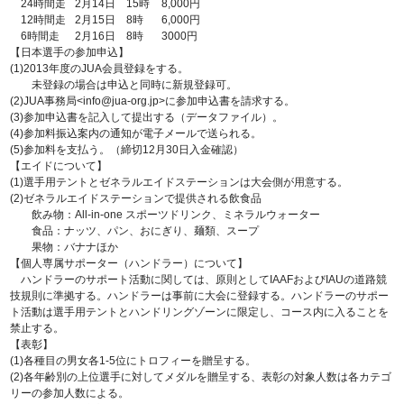
24時間走
2月14日 15時
8,000円
12時間走
2月15日 8時
6,000円
6時間走
2月16日 8時
3000円
【日本選手の参加申込】
(1)2013年度のJUA会員登録をする。
未登録の場合は申込と同時に新規登録可。
(2)JUA事務局<info@jua-org.jp>に参加申込書を請求する。
(3)参加申込書を記入して提出する（データファイル）。
(4)参加料振込案内の通知が電子メールで送られる。
(5)参加料を支払う。（締切12月30日入金確認）
【エイドについて】
(1)選手用テントとゼネラルエイドステーションは大会側が用意する。
(2)ゼネラルエイドステーションで提供される飲食品
飲み物：All-in-one スポーツドリンク、ミネラルウォーター
食品：ナッツ、パン、おにぎり、麺類、スープ
果物：バナナほか
【個人専属サポーター（ハンドラー）について】
ハンドラーのサポート活動に関しては、原則としてIAAFおよびIAUの道路競
技規則に準拠する。ハンドラーは事前に大会に登録する。ハンドラーのサポー
ト活動は選手用テントとハンドリングゾーンに限定し、コース内に入ることを
禁止する。
【表彰】
(1)各種目の男女各1-5位にトロフィーを贈呈する。
(2)各年齢別の上位選手に対してメダルを贈呈する、表彰の対象人数は各カテゴ
リーの参加人数による。