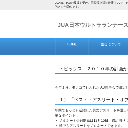
JUAは、IAUの後援を受け、国際陸上競技連盟（IA
的とした団体です。
JUA日本ウルトラランナー
HOME
協会について
トピックス ２０１０年の計画か
今年１月、モナコで行われたIAU理事会で決
１） 「ベスト・アスリート・オ
年間でもっとも活躍した男女アスリートを選出
主なポイント：
・ ノミネート受付開始は12月15日、締め切り
・ 誰でもアスリートをノミネートできます。