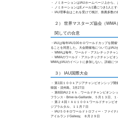
・ ノミネーションはIAUホームページ上から
・ ノミネーションはEメール1通につき1人とす
・ IAU理事会はこれを受けて検討、推薦多数
２） 世界マスターズ協会（WM
関しての合意
・IAUは毎年IAU100キロワールドカップを
ることを同意した。大会開催地についてはIAU
・ WMAは毎年、ワールド・アスレチックチャ
・ WMAのワールド・アスレチックチャンピオ
WMAはIAUのイベントに参加しない。詳細に
３） IAU国際大会
・ 第1回１００ｋアジアチャンピオンシップ開
韓国・済州島、3月27日
・ 第8回IAU２４ｈ．ワールドチャンピオンシ
フランス・Brive-la-Gaillarde、５月１３日、
・ 第２４回ＩＡＵ１００ｋワールドチャンピ
ジブラルタル、１１月７日
・ IAU５０キロワールドトロフィー・ファイナ
アイルランドGalway, ８月２９日