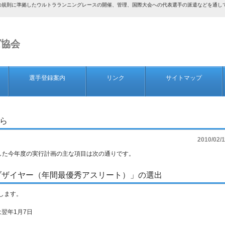
AF）の規則に準拠したウルトラランニングレースの開催、管理、国際大会への代表選手の派遣などを通
ズ協会
選手登録案内
リンク
サイトマップ
ら
2010/02/1
定した今年度の実行計画の主な項目は次の通りです。
ブザイヤー（年間最優秀アスリート）」の選出
します。
は翌年1月7日