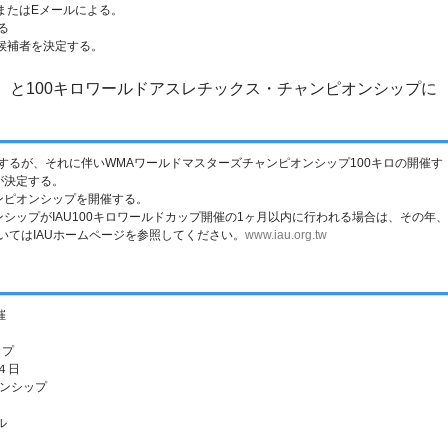
、またはEメールによる。
る
の候補者を決定する。
A）と100キロワールドアスレチックス・チャンピオンシップに
開催するが、それに伴いWMAワールドマスターズチャンピオンシップ100キロの開催す
が決定する。
ンピオンシップを開催する。
ンシップがIAU100キロワールドカップ開催の1ヶ月以内に行われる場合は、その年、
ついてはIAUホームページを参照してください。
www.iau.org.tw
催
ップ
１４日
オンシップ
ル