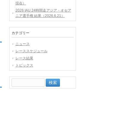
現在）
2026 IAU 24時間走アジア・オセア
ニア選手権 結果（2026.6.21）
カテゴリー
ニュース
レーススケジュール
レース結果
トピックス
検
索: