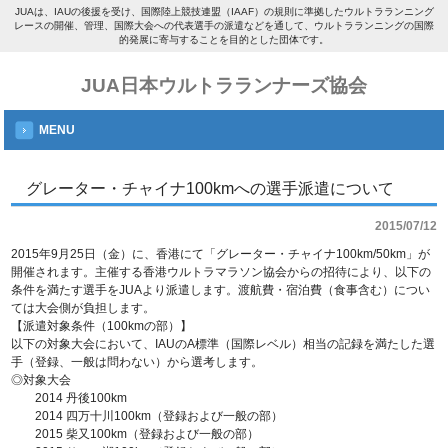
JUAは、IAUの後援を受け、国際陸上競技連盟（IAAF）の規則に準拠したウルトラランニング
レースの開催、管理、国際大会への代表選手の派遣などを通して、ウルトラランニングの国際
的発展に寄与することを目的とした団体です。
JUA日本ウルトラランナーズ協会
MENU
グレーター・チャイナ100kmへの選手派遣について
2015/07/12
2015年9月25日（金）に、香港にて「グレーター・チャイナ100km/50km」が
開催されます。主催する香港ウルトラマラソン協会からの招待により、以下の
条件を満たす選手をJUAより派遣します。渡航費・宿泊費（食事含む）につい
ては大会側が負担します。
【派遣対象条件（100kmの部）】
以下の対象大会において、IAUのA標準（国際レベル）相当の記録を満たした選
手（登録、一般は問わない）から選考します。
◎対象大会
2014 丹後100km
2014 四万十川100km（登録および一般の部）
2015 柴又100km（登録および一般の部）