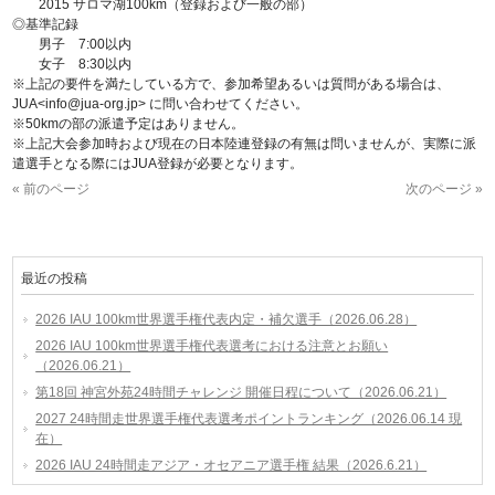
2015 サロマ湖100km（登録および一般の部）
◎基準記録
男子 7:00以内
女子 8:30以内
※上記の要件を満たしている方で、参加希望あるいは質問がある場合は、
JUA<info@jua-org.jp> に問い合わせてください。
※50kmの部の派遣予定はありません。
※上記大会参加時および現在の日本陸連登録の有無は問いませんが、実際に派
遣選手となる際にはJUA登録が必要となります。
« 前のページ
次のページ »
最近の投稿
2026 IAU 100km世界選手権代表内定・補欠選手（2026.06.28）
2026 IAU 100km世界選手権代表選考における注意とお願い
（2026.06.21）
第18回 神宮外苑24時間チャレンジ 開催日程について（2026.06.21）
2027 24時間走世界選手権代表選考ポイントランキング（2026.06.14 現
在）
2026 IAU 24時間走アジア・オセアニア選手権 結果（2026.6.21）