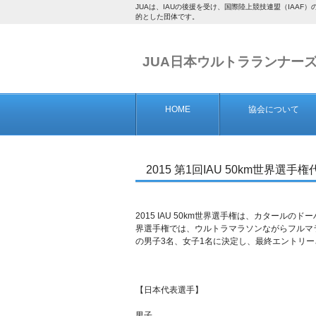
JUAは、IAUの後援を受け、国際陸上競技連盟（IA
的とした団体です。
JUA日本ウルトラランナー
HOME
協会について
2015 第1回IAU 50km世界選手
2015 IAU 50km世界選手権は、カタール
界選手権では、ウルトラマラソンながらフルマ
の男子3名、女子1名に決定し、最終エントリ
【日本代表選手】
男子