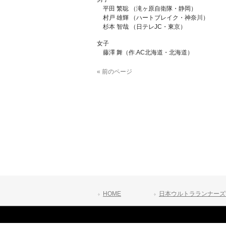
平田 繁聡 （滝ヶ原自衛隊・静岡）
村戸 雄輝 （ハートブレイク・神奈川）
杉本 智哉 （日テレJC・東京）
女子
藤澤 舞（作.AC北海道・北海道）
« 前のページ
HOME
日本ウルトラランナーズ