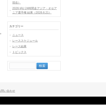
現在）
2026 IAU 24時間走アジア・オセア
ニア選手権 結果（2026.6.21）
カテゴリー
»
ニュース
レーススケジュール
レース結果
トピックス
検
索:
お問い合わせ