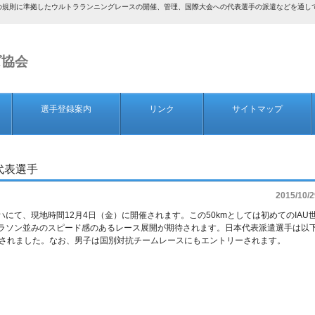
AF）の規則に準拠したウルトラランニングレースの開催、管理、国際大会への代表選手の派遣などを通
ズ協会
選手登録案内
リンク
サイトマップ
権代表選手
2015/10/2
のドーハにて、現地時間12月4日（金）に開催されます。この50kmとしては初めてのIAU
ラソン並みのスピード感のあるレース展開が期待されます。日本代表派遣選手は以
ーされました。なお、男子は国別対抗チームレースにもエントリーされます。