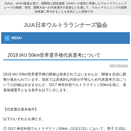
JUAは、IAUの後援を受け、国際陸上競技連盟（IAAF）の規則に準拠したウルトラランニング
レースの開催、管理、国際大会への代表選手の派遣などを通して、ウルトラランニングの国際
的発展に寄与することを目的とした団体です。
JUA日本ウルトラランナーズ協会
MENU
2018 IAU 50km世界選手権代表選考について
2017/10/23
2018 IAU 50km世界選手権の開催は発表されてはいませんが、開催を念頭に調
整が進められています。現状では具体的な内容が不明なため代表選考方法につ
いての詳細は出せませんが、2017 神宮外苑ウルトラマラソン50kmを前に、派
遣候補選手となる条件を以下に示します。
【代表選出基本条件】
以下のいずれかを満たす。
① 2017 神宮外苑ウルトラマラソン50km（11月11日）において、男子 3:10以