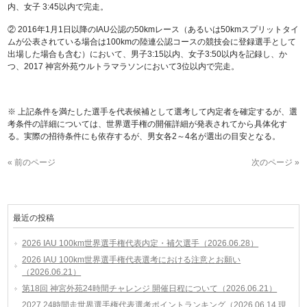
内、女子 3:45以内で完走。
② 2016年1月1日以降のIAU公認の50kmレース（あるいは50kmスプリットタイ
ムが公表されている場合は100kmの陸連公認コースの競技会に登録選手として
出場した場合も含む）において、男子3:15以内、女子3:50以内を記録し、か
つ、2017 神宮外苑ウルトラマラソンにおいて3位以内で完走。
※ 上記条件を満たした選手を代表候補として選考して内定者を確定するが、選
考条件の詳細については、世界選手権の開催詳細が発表されてから具体化す
る。実際の招待条件にも依存するが、男女各2～4名が選出の目安となる。
« 前のページ
次のページ »
最近の投稿
2026 IAU 100km世界選手権代表内定・補欠選手（2026.06.28）
2026 IAU 100km世界選手権代表選考における注意とお願い
（2026.06.21）
第18回 神宮外苑24時間チャレンジ 開催日程について（2026.06.21）
2027 24時間走世界選手権代表選考ポイントランキング（2026.06.14 現