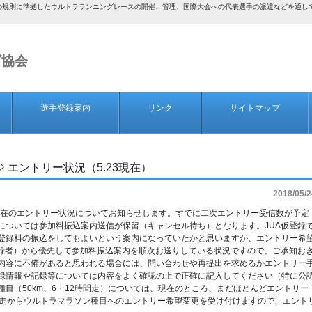
AF）の規則に準拠したウルトラランニングレースの開催、管理、国際大会への代表選手の派遣などを通
ズ協会
選手登録案内
リンク
サイトマップ
ジ エントリー状況（5.23現在）
2018/05/2
3日現在のエントリー状況についてお知らせします。すでに二次エントリー受信数が予定
については参加料振込案内送信が保留（キャンセル待ち）となります。JUA仮登録
登録料の振込をしてもよいという案内になっていたかと思いますが、エントリー希
登録者）から優先して参加料振込案内を順次お送りしている状況ですので、ご承知お
内容に不備があると思われる場合には、問い合わせや再提出を求めるかエントリー
録情報や記録等については内容をよく確認の上で正確に記入してください（特に公
目（50km、6・12時間走）については、現在のところ、まだほとんどエントリー
間走からウルトラマラソン種目へのエントリー希望変更を受け付けますので、エント