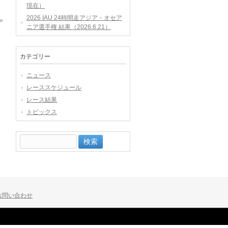
現在）
2026 IAU 24時間走アジア・オセア
»
ニア選手権 結果（2026.6.21）
カテゴリー
ニュース
レーススケジュール
レース結果
トピックス
検
索:
お問い合わせ