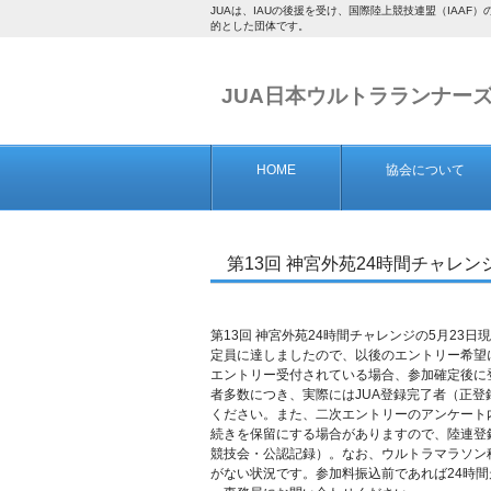
JUAは、IAUの後援を受け、国際陸上競技連盟（IA
的とした団体です。
JUA日本ウルトラランナー
HOME
協会について
第13回 神宮外苑24時間チャレン
第13回 神宮外苑24時間チャレンジの5月2
定員に達しましたので、以後のエントリー希望
エントリー受付されている場合、参加確定後に
者多数につき、実際にはJUA登録完了者（正
ください。また、二次エントリーのアンケート
続きを保留にする場合がありますので、陸連登
競技会・公認記録）。なお、ウルトラマラソン種
がない状況です。参加料振込前であれば24時