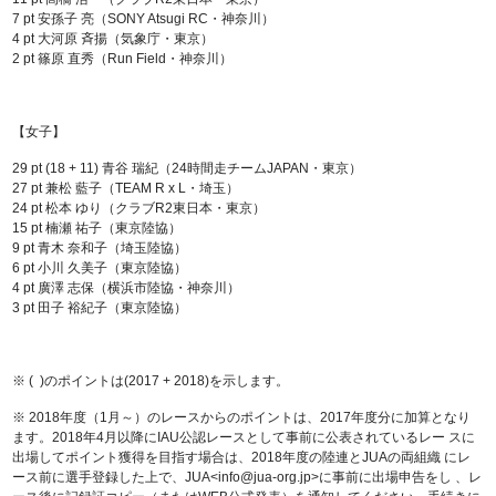
7 pt 安孫子 亮（SONY Atsugi RC・神奈川）
4 pt 大河原 斉揚（気象庁・東京）
2 pt 篠原 直秀（Run Field・神奈川）
【女子】
29 pt (18 + 11) 青谷 瑞紀（24時間走チームJAPAN・東京）
27 pt 兼松 藍子（TEAM R x L・埼玉）
24 pt 松本 ゆり（クラブR2東日本・東京）
15 pt 楠瀬 祐子（東京陸協）
9 pt 青木 奈和子（埼玉陸協）
6 pt 小川 久美子（東京陸協）
4 pt 廣澤 志保（横浜市陸協・神奈川）
3 pt 田子 裕紀子（東京陸協）
※ ( )のポイントは(2017 + 2018)を示します。
※ 2018年度（1月～）のレースからのポイントは、2017年度分に加算となり
ます。2018年4月以降にIAU公認レースとして事前に公表されているレー スに
出場してポイント獲得を目指す場合は、2018年度の陸連とJUAの両組織 にレ
ース前に選手登録した上で、JUA<info@jua-org.jp>に事前に出場申告をし 、レ