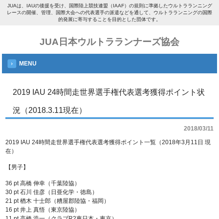
JUAは、IAUの後援を受け、国際陸上競技連盟（IAAF）の規則に準拠したウルトラランニング
レースの開催、管理、国際大会への代表選手の派遣などを通して、ウルトラランニングの国際
的発展に寄与することを目的とした団体です。
JUA日本ウルトラランナーズ協会
MENU
2019 IAU 24時間走世界選手権代表選考獲得ポイント状
況（2018.3.11現在）
2018/03/11
2019 IAU 24時間走世界選手権代表選考獲得ポイント一覧（2018年3月11日 現
在）
【男子】
36 pt 高橋 伸幸（千葉陸協）
30 pt 石川 佳彦（日亜化学・徳島）
21 pt 楢木 十士郎（糟屋郡陸協・福岡）
16 pt 井上 真悟（東京陸協）
11 pt 高橋 浩一（クラブR2東日本・東京）