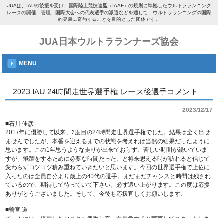
JUAは、IAUの後援を受け、国際陸上競技連盟（IAAF）の規則に準拠したウルトラランニング
レースの開催、管理、国際大会への代表選手の派遣などを通して、ウルトラランニングの国際
的発展に寄与することを目的とした団体です。
JUA日本ウルトラランナーズ協会
MENU
2023 IAU 24時間走世界選手権 レース後選手コメント
2023/12/17
■石川 佳彦
2017年に優勝して以来、2度目の24時間走世界選手権でした。結果は全く出せ
ませんでしたが、本番を迎えるまでの状態を考えれば当然の結果だったように
思います。この1年思うような走りが出来ておらず、苦しい時間が続いていま
すが、飛躍をするために必要な時間だった、と将来思える時が訪れると信じて
変わらずコツコツ積み重ねていきたいと思います。今回の世界選手権で上位に
入ったのは全員自分より歳上の40代の選手。まだまだチャンスと時間は残され
ているので、期待して待っていて下さい。必ず這い上がります。この度は応援
ありがとうございました。そして、今後も応援宜しくお願いします。
■曽宮 道