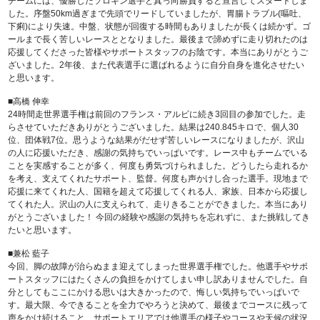
チームには、優勝したソロキン選手と真っ向勝負すると宣言してスタートしま
した。序盤50km過ぎまで先頭でリードしていましたが、胃腸トラブル(嘔吐、
下痢)により失速。中盤、状態が回復する時間もありましたが長くは続かず。ゴ
ールまで長く苦しいレースととなりました。最後まで諦めずに走り切れたのは
応援してくださった皆様やサポートスタッフのお陰です。本当にありがとうご
ざいました。2年後、また代表選手に選ばれるように自分自身を進化させたい
と思います。
■高橋 伸幸
24時間走世界選手権は前回のフランス・アルビに続き3回目の参加でした。走
らさせていただきありがとうございました。結果は240.845キロで、個人30
位、団体戦7位。思うような結果がだせず苦しいレースになりましたが、沢山
の人に応援いただき、感謝の気持ちでいっぱいです。レース中もチームでいる
ことを実感することが多く、何度も勇気づけられました。どうしたら走れるか
を考え、支えてくれたサポート、監督。何度も声かけし合った選手。現地まで
応援に来てくれた人、国籍を超えて応援してくれる人、家族、日本から応援し
てくれた人。沢山の人に支えられて、走りきることができました。本当にあり
がとうございました！ 今回の経験や感謝の気持ちを忘れずに、また挑戦してき
たいと思います。
■兼松 藍子
今回、脚の故障が治らぬまま迎えてしまった世界選手権でした。他選手やサポ
ートスタッフにはたくさんの負担をかけてしまい申し訳ありませんでした。自
分としてもここにかける思いは大きかったので、悔しい気持ちでいっぱいで
す。最大限、今できることを全力でやろうと決めて、最後までコースに残って
声をかけ続けること、サポートエリアでは他選手の様子やコースや天候の状況