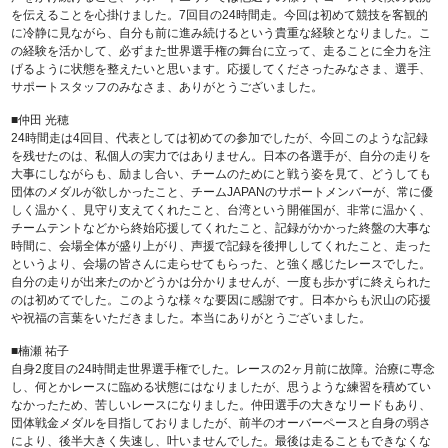
を伝えることを心掛けました。7回目の24時間走。今回は初めて競技を客観的
に冷静に見ながら、自分も前に進み続けるという貴重な経験となりました。こ
の経験を活かして、必ずまた世界選手権の舞台に立って、走ることに全力を注
げるように状態を整えたいと思います。応援してくださったみなさま、選手、
サポートスタッフのみなさま、ありがとうございました。
■仲田 光穂
24時間走は4回目、代表としては初めての参加でしたが、今回このような記録
を残せたのは、私個人の実力ではありません。日本の各選手が、自分の走りを
大事にしながらも、励まし合い、チームのためにと戦う姿を見て、どうしても
団体のメダルが欲しかったこと、チームJAPANのサポートメンバーが、常に優
しく温かく、見守り支えてくれたこと、台湾という開催国が、非常に温かく、
チームテントなどから終始応援してくれたこと、記録がかかった終盤の大事な
時間に、会場全体が盛り上がり、声援で記録を後押ししてくれたこと、走った
というより、会場の皆さんに走らせてもらった、と強く感じたレースでした。
自分の走りが出来たのかどうかは分かりませんが、一度も歩かずに終えられた
のは初めてでした。このような様々な要因に感謝です。日本からも沢山の応援
や祝福の言葉をいただきました。本当にありがとうございました。
■楠瀬 祐子
自身2度目の24時間走世界選手権でした。レースの2ヶ月前に故障。治療に専念
し、何とかレースに臨める状態にはなりましたが、思うような練習を積めてい
なかったため、苦しいレースになりました。仲田選手の大きなリードもあり、
団体戦金メダルを目指しておりましたが、前半のオーバーペースと自身の弱さ
により、後半大きく失速し、叶いませんでした。最後は走ることもできなくな