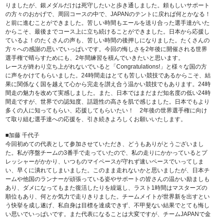
りましたが、銀メダルだけは死守したいと歩き通しました。頼もしいサポート
の方々のおかげで、周回コースの中で、JAPANのテントに戻れば何とかなる！
と前に進むことができました。苦しい時間もエールを送り合った選手達がいた
からこそ、最後までコース上に立ち続けることができました。日本から応援し
ているよ！のたくさんの声も、苦しい時間の後押しになりました。たくさんの
方々への感謝の思いでいっぱいです。今回の悔しさを2年後に開催される世界
選手権で晴らすためにも、2年間練習を積んでいきたいと思います。
レースが終わり立ち上がれないでいると「Congratulations!」と様々な国の方
に声をかけてもらいました。24時間走はとても苦しい競技であるからこそ、結
果に関係なく国を越えて心から完走を讃え合う温かい競技でもあります。24時
間走の魅力を改めて実感しました。また、日本ではまだまだ知名度の低い24時
間走ですが、世界での認知度、話題性の高さを肌で感じました。日本でもより
多くの人に知ってもらい、応援してもらいたい！ 2年後の世界選手権に向け
て取り組む選手達への応援を、引き続きよろしくお願いいたします。
■加藤 千代子
今回初めての代表として参加させていただき、どうもありがとうございまし
た。私が序盤チームの3番手で走っていたので、私の走りにかかっているとプ
レッシャーがかかり、いつものマイペースが守れず速いペースでいってしま
い、早くに潰れてしまいました。このまま走れないかと思いましたが、日本チ
ームや他国のランナーが頑張っている姿やサポートの皆さんの温かい励ましも
あり、ダメになってもまた復活したりを繰返し、ラスト1時間はマスターズの
順位もあり、何とか気力で走りきりました。チームメイトが世界新を出すとい
う快挙を成し遂げ、私自身は目標を達成できず、不甲斐ない結果でとても悔し
い思いでいっぱいです。また代表になることは大変ですが、チームJAPANで金