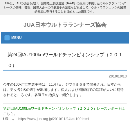
JUAは、IAUの後援を受け、国際陸上競技連盟（IAAF）の規則に準拠したウルトラランニング
レースの開催、管理、国際大会への代表選手の派遣などを通して、ウルトラランニングの国際
的発展に寄与することを目的とした団体です。
JUA日本ウルトラランナーズ協会
MENU
第24回IAU100kmワールドチャンピオンシップ（２０１
０）
2010/10/13
今年の100km世界選手権は、11月7日、ジブラルタルで開催され、日本から
は、男女各6名の選手が出場します。個人および団体戦での活躍が大いに期待
されるところです。各選手の抱負をご紹介します。
第24回IAU100kmワールドチャンピオンシップ（２０１０）レースレポートは
こちら
。
URL →
https://www.jua-org.jp/2010/11/24iau100.html