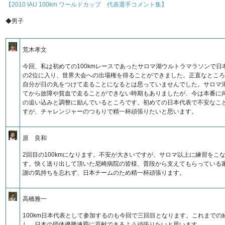
【2010 IAU 100km ワールドカップ 代表選手コメント集】
◆男子
荒木孝文
今回、私は初めての100kmレースであったサロマ湖ウルトラマラソンで日
の2位に入り、世界大会への出場権を得ることができました。正直なとこ
自分が日の丸をつけて走ることになるとは思っていませんでした。サロマ
てから故障や貧血で走ることができない時期もありましたが、今は本番に
の追い込みと調整に励んでいるところです。初めての日本代表で不安なこ
すが、チャレンジャーのつもりで精一杯頑張りたいと思います。
原 良和
2回目の100kmになります。不安が大きいですが、サロマ以上に練習をこ
す。快く送り出して頂いた尼崎病院の皆様、普段から支えてもらっている
謝の気持ちを忘れず、日本チームのため精一杯頑張ります。
高橋雅一
100km日本代表として参加するのも今回で三回目となります。これまでの
し、日本の団体優勝連覇に貢献できるよう頑張りたいと思います。