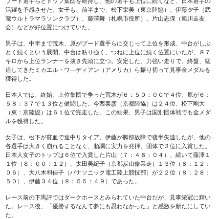
ブード選手らとトップ集団を維持し、他の選手も上位に続くなど、日本選手の
活躍を予感させた。女子も、前半まで、松下栄美（東京陸協）、伊藤夕子（武
蔵ウルトラマラソンクラブ）、藤澤舞（札幌市役所）、片山志保（旭川走友
会）などが好位置につけていた。
男子は、中半まで荒木、原がブード選手らに交じって上位を形成、中台がしぶ
とく続くという展開。中台は粘り強く、つねに上位に続く位置にいたが、８７
キロから上位ランナーを抜き先頭に立つ。安定した、力強い走りで、終盤、猛
追してきたミカエル・ワ―ディアン（アメリカ）ら振り切って見事金メダルを
獲得した。
日本人では、終始、上位集団で争った荒木が６：５０：００で４位、原が６：
５８：３７で１３位と健闘した。今西泰彦（京都陸協）は２４位、松下剛大
（東：京陸協）は６１位で完走した。この結果、男子は国別団体戦でも金メダ
ルを獲得した。
女子は、松下が貧血で途中リタイア、伊藤が脚部故障で後半失速したが、他の
各選手は大きく崩れることなく、順調に実力を発揮、団体で３位に入賞した。
日本人女子のトップは６位で入賞した片山（７：４８：０４）、続いて藤澤１
１位（８：００：１２）、太田美紀子（京都炭山修業走）１３位（８：１２：
０６）、大八木和佳子（パナソニック電工陸上競技部）が２２位（８：２８：
５０）、伊藤３４位（８：５５：４９）であった。
レース前の下馬評ではダークホースとみられていた中台だが、見事栄冠に輝い
た。レース後、「優勝するなんて夢にも思わなかった」と感激を新たにしてい
た。