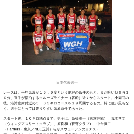
日本代表選手
レースは、平均気温が１５，６度という絶好の条件のもと、まだ暗い朝６時３
０分、選手が宿泊するクルーズライナー（客船）近くからスタート。小周回の
後、港湾倉庫付近の５．６５キロコースを１９周回するもの。特に強い風もな
く、選手にとっては走りやすい気象条件であった。
スタート後、１０キロ地点まで、男子は、高橋雅一（東京陸協）、荒木孝文
（ウィングアスリートクラブ）、原良和（蒼穹クラブ）、中台慎二
（Harriers・東京／NEC玉川）らがスウェーデンのヨナス・