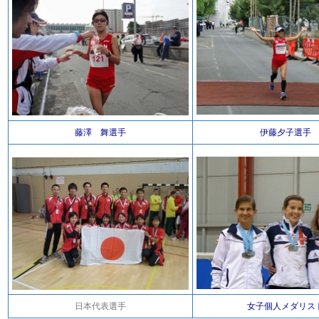
藤澤 舞選手
伊藤夕子選手
日本代表選手
女子個人メダリス