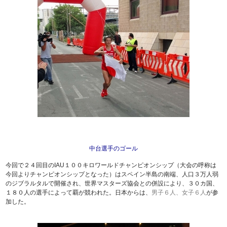
中台選手のゴール
今回で２４回目のIAU１００キロワールドチャンピオンシップ（大会の呼称は
今回よりチャンピオンシップとなった）はスペイン半島の南端、人口３万人弱
のジブラルタルで開催され、世界マスターズ協会との併設により、３０カ国、
１８０人の選手によって覇が競われた。日本からは、
男子６人、女子６人
が参
加した。