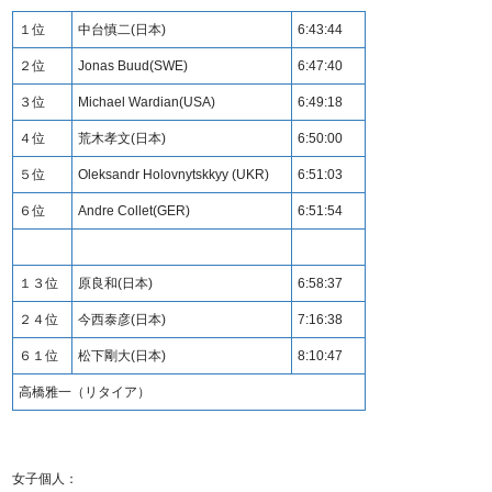
１位
中台慎二(日本)
6:43:44
２位
Jonas Buud(SWE)
6:47:40
３位
Michael Wardian(USA)
6:49:18
４位
荒木孝文(日本)
6:50:00
５位
Oleksandr Holovnytskkyy (UKR)
6:51:03
６位
Andre Collet(GER)
6:51:54
１３位
原良和(日本)
6:58:37
２４位
今西泰彦(日本)
7:16:38
６１位
松下剛大(日本)
8:10:47
高橋雅一（リタイア）
女子個人：