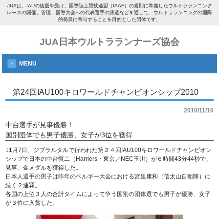
JUAは、IAUの後援を受け、国際陸上競技連盟（IAAF）の規則に準拠したウルトラランニング
レースの開催、管理、国際大会への代表選手の派遣などを通して、ウルトラランニングの国際
的発展に寄与することを目的とした団体です。
JUA日本ウルトラランナーズ協会
MENU
第24回IAU100キロワールドチャンピオンシップ2010
2010/11/16
中台選手が見事優勝！
国別団体でも男子優勝、女子が3位を獲得
11月7日、ジブラルタルで行われた第２４回IAU100キロワールドチャンピオン
シップで日本の中台慎二（Harriers・東京／NEC玉川）が６時間43分44秒で、
見事、金メダルを獲得した。
日本人選手の男子は昨年のベルギー大会における宮里康和（信太山自衛隊）に
続く２連覇。
各国の上位３人の合計タイムによって争う国別の団体選でも男子が優勝、女子
が３位に入賞した。