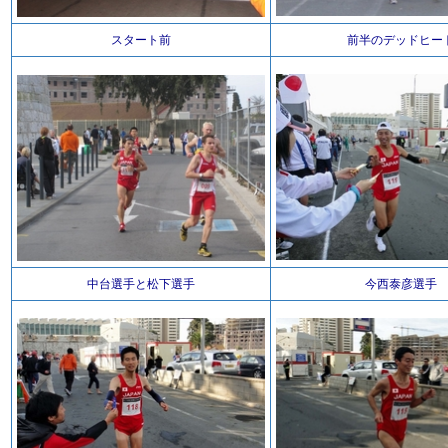
スタート前
前半のデッドヒー
中台選手と松下選手
今西泰彦選手