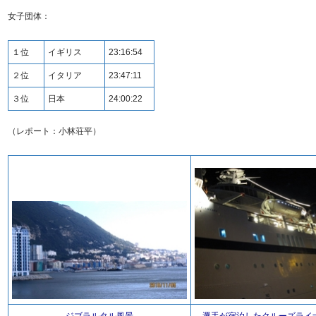
女子団体：
１位
イギリス
23:16:54
２位
イタリア
23:47:11
３位
日本
24:00:22
（レポート：小林荘平）