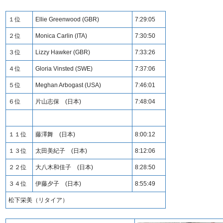
１位
Ellie Greenwood (GBR)
7:29:05
２位
Monica Carlin (ITA)
7:30:50
３位
Lizzy Hawker (GBR)
7:33:26
４位
Gloria Vinsted (SWE)
7:37:06
５位
Meghan Arbogast (USA)
7:46:01
６位
片山志保 (日本)
7:48:04
１１位
藤澤舞 (日本)
8:00:12
１３位
太田美紀子 (日本)
8:12:06
２２位
大八木和佳子 (日本)
8:28:50
３４位
伊藤夕子 (日本)
8:55:49
松下栄美（リタイア）