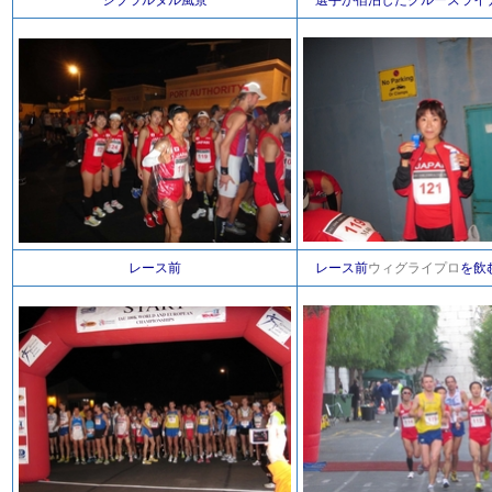
ジブラルタル風景
選手が宿泊したクルーズライ
レース前
レース前
ウィグライプロ
を飲