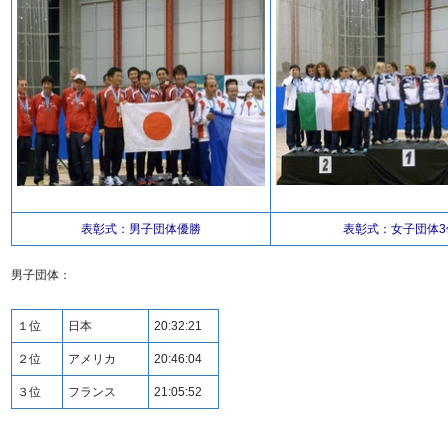
表彰式：男子団体優勝
表彰式：女子団体3
男子団体：
１位
日本
20:32:21
２位
アメリカ
20:46:04
３位
フランス
21:05:52