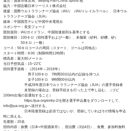
運営：酒泉市体育局、Beijing Pan-China Sports 他
協力：中国近畿日本ツーリスト株式会社
後援：国際ウルトラランナーズ協会（IAU）（IAUトレイルラベル）、日本ウル
トラランナーズ協会（JUA）
媒体：中国国営テレビ中国中央電視台
スポンサー：長安フォード
競技規則：IAUガイドラン、中国陸連規則を基準とする
競技種目：100キロ（招待選手および一般）、未舗装（砂利、砂礫、砂）
50キロ（一般） 〃
コース：50キロコースの周回（スタート、ゴールは同地点）
スタート時間：8:00（制限時間12時間）
標高差：最大80メートル
当日予想気温：15~22℃
招待選手資格：（2014年～2016年）
男子100キロ 7時間30分以内の記録を持つ人
女子100キロ 9時間00分以内 〃
平成28年度日本ウルトラランナーズ協会（JUA）の選手登録者
未登録の場合は、登録手続きを行った上で申し込む。（ゴビ
100km出場の旨通知すること）
https://jua-org/entry-2/を開き選手申込書をダウンロードして、
info@jua-org.jpへ送付する。
日本陸連登録は必須ではないが、登録していればその情報を申込
時に添える。
先着順：20名
招待内容：旅費（日本=中国酒泉市）、宿泊費（3泊4日）、食費、参加料無料