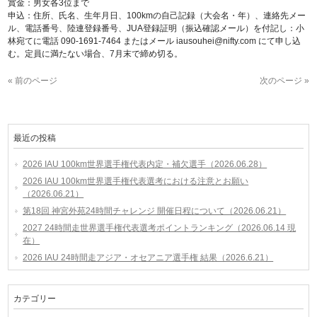
賞金：男女各3位まで
申込：住所、氏名、生年月日、100kmの自己記録（大会名・年）、連絡先メー
ル、電話番号、陸連登録番号、JUA登録証明（振込確認メール）を付記し：小
林宛てに電話 090-1691-7464 またはメール iausouhei@nifty.com にて申し込
む。定員に満たない場合、7月末で締め切る。
« 前のページ
次のページ »
最近の投稿
2026 IAU 100km世界選手権代表内定・補欠選手（2026.06.28）
2026 IAU 100km世界選手権代表選考における注意とお願い
（2026.06.21）
第18回 神宮外苑24時間チャレンジ 開催日程について（2026.06.21）
2027 24時間走世界選手権代表選考ポイントランキング（2026.06.14 現
在）
2026 IAU 24時間走アジア・オセアニア選手権 結果（2026.6.21）
カテゴリー