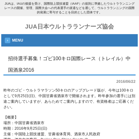
JUAは、IAUの後援を受け、国際陸上競技連盟（IAAF）の規則に準拠したウルトラランニング
レースの開催、管理、国際大会への代表選手の派遣などを通して、ウルトラランニングの国際
的発展に寄与することを目的とした団体です。
JUA日本ウルトラランナーズ協会
MENU
招待選手募集！ゴビ100キロ国際レース（トレイル）中
国酒泉2016
2016/06/22
昨年のゴビ・ウルトラマラソン50キロのアップグレード版が、今年は100キロ
として9月25日(日)、中国甘粛省酒泉市で開催されます。昨年参加の選手には別
途ご案内していますが、あらためてご案内しますので、有資格者はご応募くだ
さい。
【概要】
場所：中国甘粛省酒泉市
時期：2016年9月25日(日)
主催：中国陸上競技連盟、甘粛省体育局、酒泉市人民政府