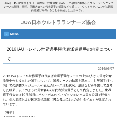
JUAは、IAUの後援を受け、国際陸上競技連盟（IAAF）の規則に準拠したウルトラランニング
レースの開催、管理、国際大会への代表選手の派遣などを通して、ウルトラランニングの国際
的発展に寄与することを目的とした団体です。
JUA日本ウルトラランナーズ協会
MENU
2016 IAUトレイル世界選手権代表派遣選手の内定につい
て
2016/06/07
2016 IAUトレイル世界選手権代表派遣選手選考レースの上位3人から選考対象
希望申告を提出した選手について、選考レースの結果を基本に、世界選手権へ
向けての調整スケジュールや直近のレース活動状況、成績などを考慮して選考
した結果、以下のように男女各4人が代表派遣選手として内定しました。世界
選手権大会は10月29日にポルトガルのペネダ＝ジェレッス国立公園で開催さ
れ、個人競技および国別対抗競技（男女各上位3人の合計タイム）が設定され
ています。
【男子】