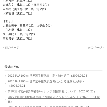
小原将寿（奥三河 1位）
大瀬和文（比叡山 1位・奥三河 3位）
吉原稔（奥久慈 1位・奥三河 2位）
大杉哲也（比叡山 2位）
【女子】
大石由美子（奥三河 1位・比叡山 2位）
吉住友里（比叡山 1位）
太田美紀子（奥三河 2位）
高村貴子（比叡山 3位）
« 前のページ
次のページ »
最近の投稿
2026 IAU 100km世界選手権代表内定・補欠選手（2026.06.28）
2026 IAU 100km世界選手権代表選考における注意とお願い
（2026.06.21）
第18回 神宮外苑24時間チャレンジ 開催日程について（2026.06.21）
2027 24時間走世界選手権代表選考ポイントランキング（2026.06.14 現
在）