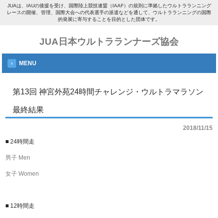
JUAは、IAUの後援を受け、国際陸上競技連盟（IAAF）の規則に準拠したウルトラランニング
レースの開催、管理、国際大会への代表選手の派遣などを通して、ウルトラランニングの国際
的発展に寄与することを目的とした団体です。
JUA日本ウルトラランナーズ協会
MENU
第13回 神宮外苑24時間チャレンジ・ウルトラマラソン
最終結果
2018/11/15
■ 24時間走
男子 Men
女子 Women
■ 12時間走