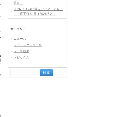
現在）
ん
2026 IAU 24時間走アジア・オセア
し
ニア選手権 結果（2026.6.21）
答
き
カテゴリー
で
は
ニュース
レーススケジュール
レース結果
な
トピックス
場
て
検
も
索:
る
と
後