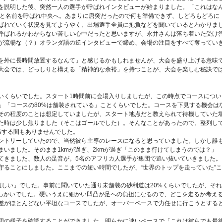
を説明した後、突然一人の選手が呼ばれインタビューが始まりました。「これはな
ama–」と名前を呼ばれ中央へ。あまりに唐突だったので何も準備できず、しどろもどろに
ばれていく状況を見てようやく、出場選手全員に抱負などを聞いているとわかりま
呼ばれるかわからない苦しい心中だったと思いますが、永井さんは落ち着いた受け
が流暢な（？）オランダ語の逆インタビューで締め、会場の注目をすべて奪ってい
を外に長時間放置するなんて」と感じるかもしれませんが、大会を盛り上げる意味
大会では、どっしりと構える「精神的な余裕」を持つことが、大会を楽しむ秘訣で
いくらいでした。スタート1時間前に会場入りしましたが、この時点でコースについ
る」「コースの80%は舗装されている」ことくらいでした。コースを下見する機会は
その程度のことは想定していましたが、スタート地点だと教えられて待機していた
た時は少し焦りました（そこはゴールでした）。そんなことがあったので、整列し
張する間もありませんでした。
ントリーしていたので、当然彼ら主導のレースになると思っていました。しかし誰
いました。そのまま1kmが過ぎ、2kmが過ぎ「このまま行けてしまうのでは？」
てきました、数人の足音が。5名のアフリカ人選手が集団で追い抜いていきました。
守ることにしました。ここまでの短い時間でしたが、“世界のトップを走っていた”こ
難しい」でした。事前に聞いていた通り未舗装の砂利道は20%くらいでしたが、それ
やっかいでした。硬いうえに細かい凹凸が足への負担になるので、どこを走るか考え
差がほとんどない平坦なコースでしたが、オーバーペースで力任せに行こうとする
団の様子を確認することができました。明らかに速いペースで「これは彼らでも最