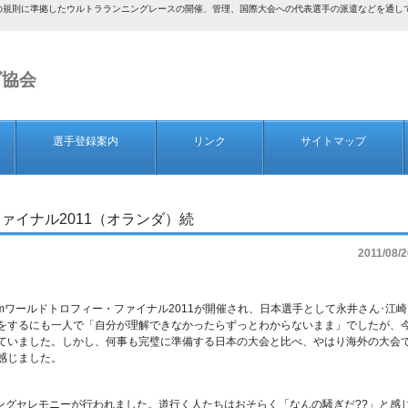
AF）の規則に準拠したウルトラランニングレースの開催、管理、国際大会への代表選手の派遣などを通
ズ協会
選手登録案内
リンク
サイトマップ
ファイナル2011（オランダ）続
2011/08/2
50kmワールドトロフィー・ファイナル2011が開催され、日本選手として永井さん･江崎
をするにも一人で「自分が理解できなかったらずっとわからないまま」でしたが、
ていました。しかし、何事も完璧に準備する日本の大会と比べ、やはり海外の大会
感じました。
ニングセレモニーが行われました。道行く人たちはおそらく「なんの騒ぎだ??」と感