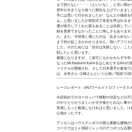
まで持たない･･････（といいな）」と言い
背中が大きくなり徐々に順位を上げていきまし
手には置いて行かれましたが、なんとか後続を
ぁ」と思いましたが表彰式で名前を呼ばれるま
運が味方してくれた面もあることは自覚してい
録を更新できなかったことに悔しさもあります
た。また、今回強く感じたのは「あきらめない
まで何が起こるかわかりません。強いアフリカ
した。そのためには「自分は失敗しない」こと
戦したいと思います。
最後になりますが、ご多忙にもかかわらず今年
なったMr.Nadeem KahnをはじめとするI
ァイナルが開催され、そして日本選手が参加で
は、永井さん･江崎さんという心強い“戦友”の存在
レースレポート（IAUワールドトロフィー５０
今回初めてのヨーロッパで移動や治安などの不
のやりとりがうまくいかず夕食がとれない事や
実感しもっと勉強しなければと思いました。け
心強かったです。
アッセンはハウステンボスの様な素敵な建物が
コースでは１ｋ弱続くレンガのデコボコな石畳