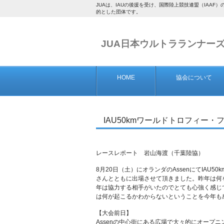
JUAは、IAUの後援を受け、国際陸上競技連盟（IA
的とした団体です。
JUA日本ウルトラランナー
HOME
協会について
IAU50kmワールドトロフィー・
レースレポート 岩山海渡（千葉陸協）
8月20日（土）にオランダのAssenにてIAU
さんとともに出場させて頂きました。昨年は何
年は協力する相手がいたのでとても心強く感じ
は何が起こるかわからないということを今年も
【大会前日】
Assenの中心街にある広場で大々的にオープ