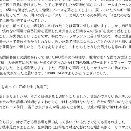
聞かせて後半勝負に懸けました。とても不安でしたが距離が進むにつれ、一人また一人
た。45kmを過ぎたあたりで急激にペースを落としてしまい、競っていたベルギー選
振り切ってゴール。周りの方々が「スリー」と叫んでいるのを聞いて「3位なのかな
では確信が持てませんでした。
ますが、願ってもない表彰台にのぼれたことは素直に嬉しく思います。しかし自己
。慣れない環境で自己記録を更新した永井さんと江崎さんの“強さ”を改めて感じまし
こと」が大切だということです。特にウルトラマラソンは長丁場なので、本当に最
選手だって失敗するかもしれない。思い込みで弱気にならないことが大切だと思い
が前提なので難しいところではありますが、これからもそうした気持ちを忘れずに
も関係各位との調整を行って頂いたIAU理事の小林様や、現地で様々な面でお世話に
AUの皆様、大会運営に尽力頂いた多くの方々のおかげでIAU50kmワールドトロフィー・
きましたことを感謝致します。また、不慣れな環境でもしっかりレースに臨めたの
も大きかったと思います。“Team JAPAN”ありがとうございました。
ｋを走って）江崎由佳（九電工）
安もありましたが、すごく価値ある１週間となりました。英語ができない為ホテル
ホテル代の請求の詳細がよくわからないけれど聞けないなど、自分の英語力のなさ
れどレース前日 、当日は永井さんや岩山さんと合流し、沢山の場面で助けれ本当に
立ち並び、緑が広がる遊歩道も沢山あって歩いているだけでとても癒されました。
が後半足にきましたが、全体的にほぼ平坦で林道で影になる場所も多く、サロマよ