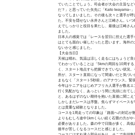
ていたことでしょう。司会者が大会の主旨など
だ？」と思っていた矢先に「Kaito Iway
なってしまいました。その後も次々と選手が呼
た。不安を隠せない永井さんと江崎さん。いつ
えでしっかりと役目を果たし、最後は江崎さん
ました。
日本人の感覚では「レースを翌日に控えた選手
はとても面白い催しだったと思います。海外の
ないかと感じました。
【大会当日】
天候は晴れ、気温は涼しく走るにはちょうど良
てわかっていることは「5kmの周回を10周す
く、スタート地点すら把握できていない状況。
所が、スタート直前になって間違いだと気づい
まもなく「スタート5秒前」のアナウンス。緊
今年はケニアをはじめアフリカ人選手が数名エ
行く気配がなく、あっという間に先頭に出てしま
と、あるはずのない期待を抱いた直後に聞こえ
しかしまだレースは序盤。焦らずマイペースを
とは貴重な経験となりました。
コースを1周走っての印象は「路面への対応が
よりもむしろ途中1kmくらい続く石畳の方が
必要がありました。森の中で日陰が多く、高低
後半が苦しくなるコースだと感じました。
コースにはすれ違う部分があり、そこで先頭集