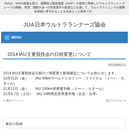
JUAは、IAUの後援を受け、国際陸上競技連盟（IAAF）の規則に準拠したウルトラランニング
レースの開催、管理、国際大会への代表選手の派遣などを通して、ウルトラランニングの国際
的発展に寄与することを目的とした団体です。
JUA日本ウルトラランナーズ協会
MENU
2014 IAU主要競技会の日程変更について
2014/05/13
2014 IAU主要競技会日程の一部変更と新規確定についてお知らせします。
10月31日（金） IAU 50kmワールドトロフィー・ファイナル （ドーハ・カ
タール）
11月21日（金） IAU 100km世界選手権 （ドーハ・カタール）
12月6-7日（土日） IAU 24時間走世界選手権（台北・台湾）
« 前のページ
次のページ »
最近の投稿