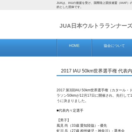
JUAは、IAUの後援を受け、国際陸上競技連盟（IA
的とした団体です。
JUA日本ウルトラランナー
HOME
協会について
2017 IAU 50km世界選手権 代
2017 第3回IAU 50km世界選手権（カタ
ラソン50kmが12月17日に開催され、先行し
うに決まりました。
■代表内々定選手
【男子】
風見 尚（33歳 愛知陸協）- 優先
虻川 岳（27歳 相州健児・神奈川）- 選考会