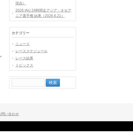
現在）
2026 IAU 24時間走アジア・オセア
ニア選手権 結果（2026.6.21）
カテゴリー
ニュース
レーススケジュール
»
レース結果
トピックス
検
索:
お問い合わせ