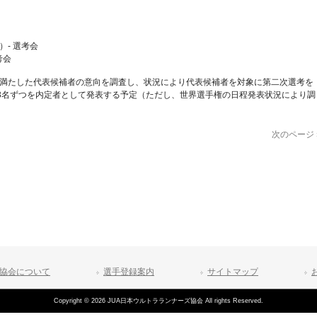
）- 選考会
考会
を満たした代表候補者の意向を調査し、状況により代表候補者を対象に第二次選考を
女3名ずつを内定者として発表する予定（ただし、世界選手権の日程発表状況により調
次のページ 
協会について
選手登録案内
サイトマップ
Copyright © 2026 JUA日本ウルトラランナーズ協会 All rights Reserved.