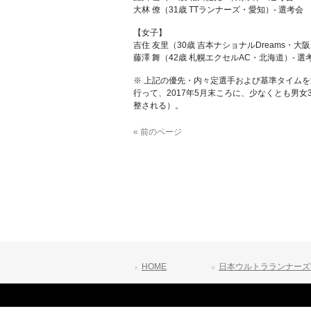
大林 僚（31歳 TTランナーズ・愛知）- 選考会
【女子】
吉住 友里（30歳 吉本ナショナルDreams・大阪
藤澤 舞（42歳 札幌エクセルAC・北海道）- 選
※ 上記の優先・内々定選手および基準タイム
行って、2017年5月末ころに、少なくとも男
整される）。
« 前のページ
HOME
日本ウルトラランナーズ