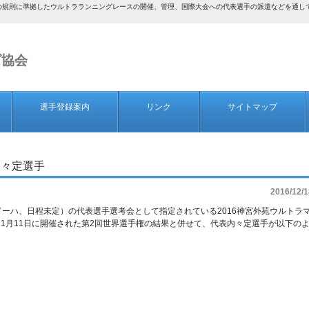
AF）の規則に準拠したウルトラランニングレースの開催、管理、国際大会への代表選手の派遣などを通
ズ協会
選手登録案内
リンク
サイトマップ
表内々定選手
2016/12/1
ール・ドーハ、日程未定）の代表選手選考会として指定されている2016神宮外苑ウルトラ
て11月11日に開催された第2回世界選手権の結果と併せて、代表内々定選手が以下の