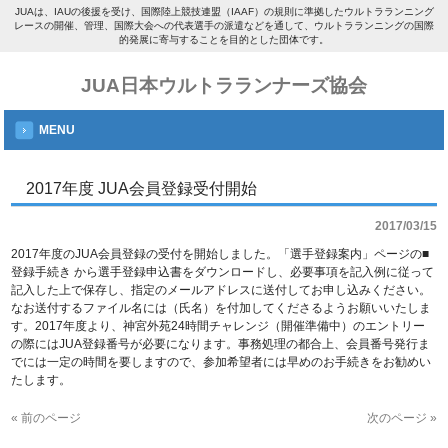
JUAは、IAUの後援を受け、国際陸上競技連盟（IAAF）の規則に準拠したウルトラランニング
レースの開催、管理、国際大会への代表選手の派遣などを通して、ウルトラランニングの国際
的発展に寄与することを目的とした団体です。
JUA日本ウルトラランナーズ協会
MENU
2017年度 JUA会員登録受付開始
2017/03/15
2017年度のJUA会員登録の受付を開始しました。「選手登録案内」ページの■
登録手続き から選手登録申込書をダウンロードし、必要事項を記入例に従って
記入した上で保存し、指定のメールアドレスに送付してお申し込みください。
なお送付するファイル名には（氏名）を付加してくださるようお願いいたしま
す。2017年度より、神宮外苑24時間チャレンジ（開催準備中）のエントリー
の際にはJUA登録番号が必要になります。事務処理の都合上、会員番号発行ま
でには一定の時間を要しますので、参加希望者には早めのお手続きをお勧めい
たします。
« 前のページ
次のページ »