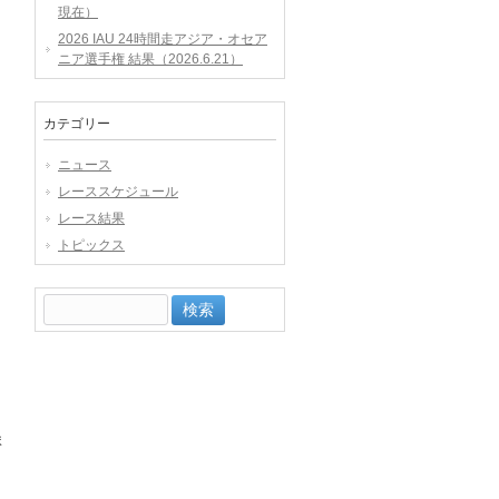
現在）
2026 IAU 24時間走アジア・オセア
ニア選手権 結果（2026.6.21）
カテゴリー
ニュース
レーススケジュール
レース結果
トピックス
検
索:
ま