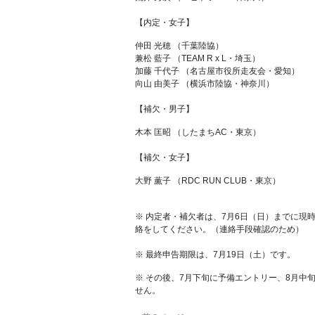
【内定・女子】
仲田 光穂 （千葉陸協）
兼松 藍子 （TEAM R x L・埼玉）
加藤 千代子 （名古屋市役所走友会・愛知）
向山 由美子 （横浜市陸協・神奈川）
【補欠・男子】
木本 匡昭 （したまちAC・東京）
【補欠・女子】
大野 薫子 （RDC RUN CLUB・東京）
※ 内定者・補欠者は、7月6日（日）までに現時点に
絡をしてください。（連絡手段確認のため）
※ 最終申告期限は、7月19日（土）です。
※ その後、7月下旬に予備エントリー、8月中
せん。