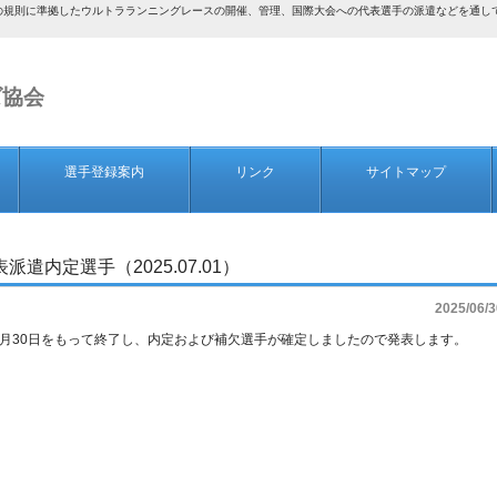
AF）の規則に準拠したウルトラランニングレースの開催、管理、国際大会への代表選手の派遣などを通
ズ協会
選手登録案内
リンク
サイトマップ
表派遣内定選手（2025.07.01）
2025/06/3
選考が6月30日をもって終了し、内定および補欠選手が確定しましたので発表します。