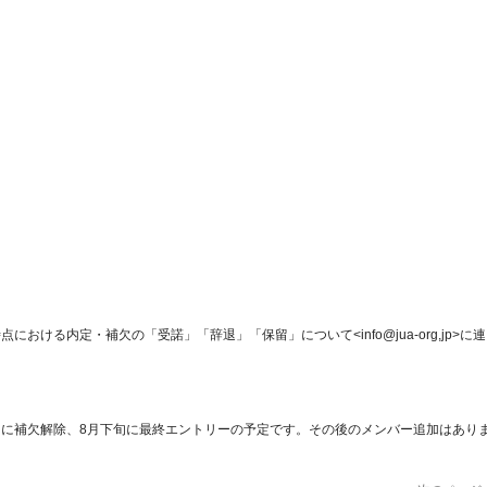
おける内定・補欠の「受諾」「辞退」「保留」について<info@jua-org,jp>に連
旬に補欠解除、8月下旬に最終エントリーの予定です。その後のメンバー追加はあり