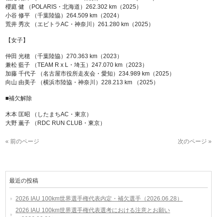
櫻庭 健 （POLARIS・北海道）262.302 km（2025）
小谷 修平 （千葉陸協）264.509 km（2024）
荒井 秀次 （エビトラAC・神奈川）261.280 km（2025）
【女子】
仲田 光穂 （千葉陸協）270.363 km（2023）
兼松 藍子 （TEAM R x L・埼玉）247.070 km（2023）
加藤 千代子 （名古屋市役所走友会・愛知）234.989 km（2025）
向山 由美子 （横浜市陸協・神奈川）228.213 km （2025）
■補欠解除
木本 匡昭 （したまちAC・東京）
大野 薫子 （RDC RUN CLUB・東京）
« 前のページ
次のページ »
最近の投稿
2026 IAU 100km世界選手権代表内定・補欠選手（2026.06.28）
2026 IAU 100km世界選手権代表選考における注意とお願い