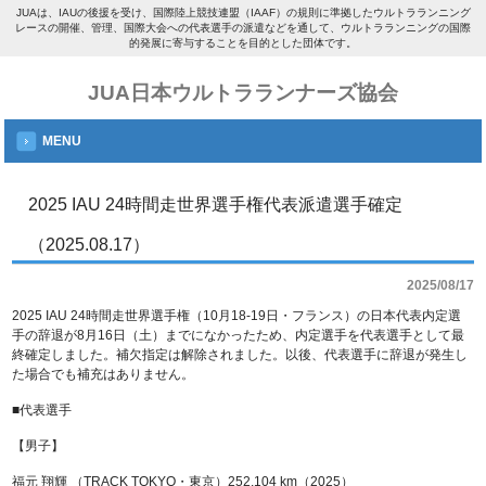
JUAは、IAUの後援を受け、国際陸上競技連盟（IAAF）の規則に準拠したウルトラランニング
レースの開催、管理、国際大会への代表選手の派遣などを通して、ウルトラランニングの国際
的発展に寄与することを目的とした団体です。
JUA日本ウルトラランナーズ協会
MENU
2025 IAU 24時間走世界選手権代表派遣選手確定
（2025.08.17）
2025/08/17
2025 IAU 24時間走世界選手権（10月18-19日・フランス）の日本代表内定選
手の辞退が8月16日（土）までになかったため、内定選手を代表選手として最
終確定しました。補欠指定は解除されました。以後、代表選手に辞退が発生し
た場合でも補充はありません。
■代表選手
【男子】
福元 翔輝 （TRACK TOKYO・東京）252.104 km（2025）