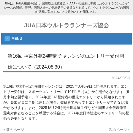
JUAは、IAUの後援を受け、国際陸上競技連盟（IAAF）の規則に準拠したウルトラランニング
レースの開催、管理、国際大会への代表選手の派遣などを通して、ウルトラランニングの国際
的発展に寄与することを目的とした団体です。
JUA日本ウルトラランナーズ協会
MENU
第16回 神宮外苑24時間チャレンジのエントリー受付開
始について（2024.08.30）
2024/08/30
第16回 神宮外苑24時間チャレンジは、2025年3月8-9日に開催されます。エン
トリー受付は、スポーツエントリーにて10月1日（火）から開始となります（9
月中旬公開予定）。2024年度JUA登録者の優先エントリーから開始されます
が、参加定員に早期に達した場合、登録者であってもエントリーができない場
合があります。また、2025 IAU 24時間走世界選手権などの国際大会代表派遣
選考対象となることを希望する場合は、2024年度日本陸連のエントリー前の登
録も必要となります。
« 前のページ
次のページ »