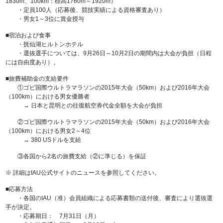
1830m、100km：標高1760m～1920m）
・定員100人（応募後、競技実績による資格審査あり）
・男女1～3位に賞金授与
■宿泊および食事
・抚仙湖ヒルトンホテル
・選抜選手については、9月26日～10月2日の期間内は大会が負担（日程
には自由度あり）。
■旅費補助金の支給要件
①ゴビ国際ウルトラマラソンの2015年大会（50km）および2016年大会
（100km）における男女優勝者
→ 日本と昆明との往復航空券代金全額を大会が負担
②ゴビ国際ウルトラマラソンの2015年大会（50km）および2016年大会
（100km）における男女2～4位
→ 380 USドルを支給
③各国から2名の旅費支給（②に準じる）を保証
※ 詳細はIAU公式サイトのニュースを参照してください。
■応募方法
・各国のIAU（准）会員組織による応募書類の送付後、審査により選抜選
手が決定。
・応募期日： 7月31日（月）