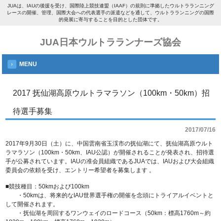
JUAは、IAUの後援を受け、国際陸上競技連盟（IAAF）の規則に準拠したウルトラランニング
レースの開催、管理、国際大会への代表選手の派遣などを通して、ウルトラランニングの国際
的発展に寄与することを目的とした団体です。
JUA日本ウルトラランナーズ協会
MENU
2017 抚仙湖高原ウルトラマラソン（100km・50km）招
待選手募集
2017/07/16
2017年9月30日（土）に、中国雲南省玉渓市の抚仙湖にて、抚仙湖高原ウルト
ラマラソン（100km・50km、IAU公認）が開催されることが発表され、招待選
手が公募されています。IAUの准会員組織であるJUAでは、IAUおよび大会組織
委員会の依頼を受け、エントリー希望者を募集します 。
■競技種目：50kmおよび100km
・50kmは、将来的なIAU世界選手権の開催を念頭にトライアルイベントと
して開催されます。
・抚仙湖を周回するワンウェイのロードコース（50km：標高1760m～約