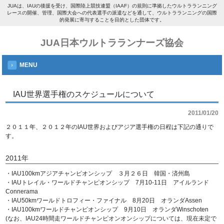
JUAは、IAUの後援を受け、国際陸上競技連盟（IAAF）の規則に準拠したウルトラランニング
レースの開催、管理、国際大会への代表選手の派遣などを通して、ウルトラランニングの国際
的発展に寄与することを目的とした団体です。
JUA日本ウルトラランナーズ協会
MENU
IAU世界選手権のスケジュールについて
2011/01/20
２０１１年、２０１２年のIAU世界およびアジア選手権の日程は下記の通りで
す。
2011年
・IAU100kmアジアチャンピオンシップ ３月２６日 韓国・済州島
・IAUトレイル・ワールドチャンピオンシップ 7月10-11日 アイルランド
Connerama
・IAU50kmワールドトロフィー・ファイナル 8月20日 オランダAssen
・IAU100kmワールドチャンピオンシップ 9月10日 オランダWinschoten
(なお、IAU24時間走ワールドチャンピオンオンシップについては、現在未定で