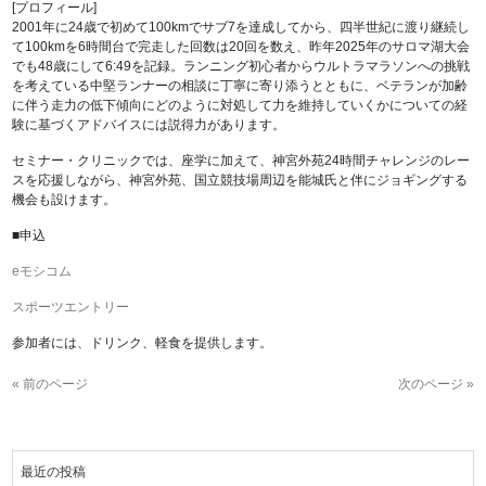
[プロフィール]
2001年に24歳で初めて100kmでサブ7を達成してから、四半世紀に渡り継続し
て100kmを6時間台で完走した回数は20回を数え、昨年2025年のサロマ湖大会
でも48歳にして6:49を記録。ランニング初心者からウルトラマラソンへの挑戦
を考えている中堅ランナーの相談に丁寧に寄り添うとともに、ベテランが加齢
に伴う走力の低下傾向にどのように対処して力を維持していくかについての経
験に基づくアドバイスには説得力があります。
セミナー・クリニックでは、座学に加えて、神宮外苑24時間チャレンジのレー
スを応援しながら、神宮外苑、国立競技場周辺を能城氏と伴にジョギングする
機会も設けます。
■申込
eモシコム
スポーツエントリー
参加者には、ドリンク、軽食を提供します。
« 前のページ
次のページ »
最近の投稿