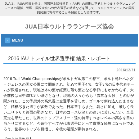
JUAは、IAUの後援を受け、国際陸上競技連盟（IAAF）の規則に準拠したウルトラランニング
レースの開催、管理、国際大会への代表選手の派遣などを通して、ウルトラランニングの国際
的発展に寄与することを目的とした団体です。
JUA日本ウルトラランナーズ協会
MENU
2016 IAU トレイル世界選手権 結果・レポート
2016/12/31
2016 Trail World Championshipsがポルトガル第二の都市、ポルト郊外ペネダ
＝ジェレスの国立公園にて開催され、初めて男子4名、女子3名の日本代表チー
ムが派遣された。現地は木の葉が紅葉し落ち葉となる季節にもかかわらず、大
会前後は日中30℃近い暑さとなり、現地の人々からも「異常な天候」との話が
聞かれた。この予想外の高気温は全選手を苦しめ、ゴールで倒れ込んだままな
ど、精根尽きた選手が多数であった。日本選手もまた、暑さに加え、厳しく長
い上り下りと路面の堅さなど、日本のコース状況との違いに苦しんだが、全員
完走を果たした。世界のトップアスリート達の特筆すべきレベルの高さを目の
当たりにするなど、今遠征すべてが代表選手にとって貴重な経験になったであ
ろう。世界のトップを目指し、今後の活躍が期待される。