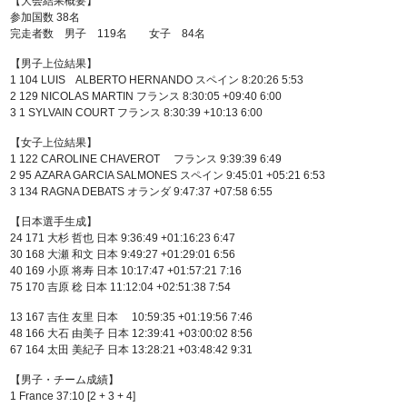
【大会結果概要】
参加国数 38名
完走者数 男子 119名 女子 84名
【男子上位結果】
1 104 LUIS ALBERTO HERNANDO スペイン 8:20:26 5:53
2 129 NICOLAS MARTIN フランス 8:30:05 +09:40 6:00
3 1 SYLVAIN COURT フランス 8:30:39 +10:13 6:00
【女子上位結果】
1 122 CAROLINE CHAVEROT フランス 9:39:39 6:49
2 95 AZARA GARCIA SALMONES スペイン 9:45:01 +05:21 6:53
3 134 RAGNA DEBATS オランダ 9:47:37 +07:58 6:55
【日本選手生成】
24 171 大杉 哲也 日本 9:36:49 +01:16:23 6:47
30 168 大瀬 和文 日本 9:49:27 +01:29:01 6:56
40 169 小原 将寿 日本 10:17:47 +01:57:21 7:16
75 170 吉原 稔 日本 11:12:04 +02:51:38 7:54
13 167 吉住 友里 日本 10:59:35 +01:19:56 7:46
48 166 大石 由美子 日本 12:39:41 +03:00:02 8:56
67 164 太田 美紀子 日本 13:28:21 +03:48:42 9:31
【男子・チーム成績】
1 France 37:10 [2 + 3 + 4]