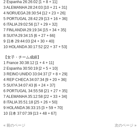
2 Espanha 26:26:02 [1 + 8 + 11]
3 ALEMANHA 28:24:03 [10 + 21 + 31]
4 NORUEGA 28:30:54 [12 + 23 + 26]
5 PORTUGAL 28:42:29 [13 + 16 + 36]
6 ITALIA 29:02:56 [17 + 29 + 32]
7 FINLANDIA 29:19:34 [15 + 34 + 35]
8 SUI?A 29:34:15 [6 + 27 + 66]
9 日本 29:44:03 [24 + 30 + 40]
10 HOLANDA 30:17:52 [22 + 37 + 53]
【女子・チーム成績】
1 France 30:38:12 [1 + 4 + 11]
2 Espanha 30:50:19 [2 + 5 + 10]
3 REINO UNIDO 33:04:37 [7 + 8 + 29]
4 REP CHECA 34:07:34 [9 + 20 + 36]
5 SUI?A 34:07:43 [6 + 24 + 37]
6 PORTUGAL 34:55:58 [21 + 27 + 35]
7 ALEMANHA 35:12:58 [22 + 33 + 34]
8 ITALIA 35:51:18 [25 + 26 + 50]
9 HOLANDA 36:33:15 [3 + 59 + 70]
10 日本 37:07:39 [13 + 48 + 67]
« 前のページ
次のページ »