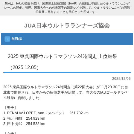
JUAは、IAUの後援を受け、国際陸上競技連盟（IAAF）の規則に準拠したウルトラランニング
レースの開催、管理、国際大会への代表選手の派遣などを通して、ウルトラランニングの国際
的発展に寄与することを目的とした団体です。
JUA日本ウルトラランナーズ協会
MENU
2025 東呉国際ウルトラマラソン24時間走 上位結果
（2025.12.05）
2025/12/06
2025 東呉国際ウルトラマラソン24時間走（第22回大会）が11月29-30日に台
北市で開催され、日本からの招待選手が活躍して、当大会のIAUゴールドラベ
ル維持に貢献しました。
【男子】
1. PENALVA LOPEZ, Ivan（スペイン） 261.702 km
2. 福元 翔輝 254.929 km
3. 田中 秀和 254.538 km
【女子】