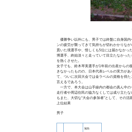
優勝争い以外にも、男子では終盤に自身国内ベ
ンの疲労が襲ってきて気持ちが切れかかりながら
貫いた境選手や、惜しくも5位には届かなかっ
博選手、終始淡々と走っていて目立たなかったも
を熱くさせた。
女子でも、鈴木琴美選手が1年前の出産からの復
きなかったものの、日本代表レベルの実力があ
て、ついに次回大会では金ラベルの資格を得た
言えるであろう。
一方で、本大会は山手線内の都会の真ん中の
走行者や周辺住民の協力なくしては成り立たな
もまた、大切な“大会の参加者”として、その活
上位結果
男子
km