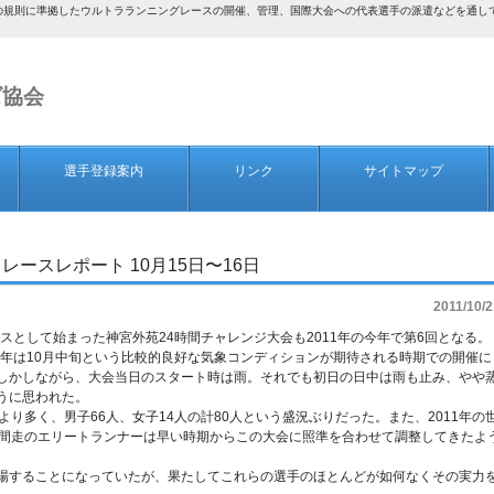
AF）の規則に準拠したウルトラランニングレースの開催、管理、国際大会への代表選手の派遣などを通
ズ協会
選手登録案内
リンク
サイトマップ
レースレポート 10月15日〜16日
2011/10/2
レースとして始まった神宮外苑24時間チャレンジ大会も2011年の今年で第6回となる。
今年は10月中旬という比較的良好な気象コンディションが期待される時期での開催に
しかしながら、大会当日のスタート時は雨。それでも初日の日中は雨も止み、やや
うに思われた。
り多く、男子66人、女子14人の計80人という盛況ぶりだった。また、2011年の
時間走のエリートランナーは早い時期からこの大会に照準を合わせて調整してきたよ
場することになっていたが、果たしてこれらの選手のほとんどが如何なくその実力