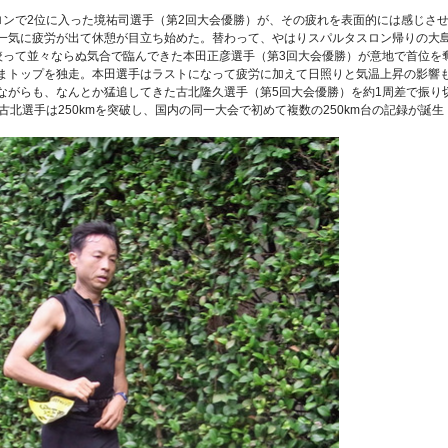
ンで2位に入った境祐司選手（第2回大会優勝）が、その疲れを表面的には感じさ
一気に疲労が出て休憩が目立ち始めた。替わって、やはりスパルタスロン帰りの大
絞って並々ならぬ気合で臨んできた本田正彦選手（第3回大会優勝）が意地で首位を
まトップを独走。本田選手はラストになって疲労に加えて日照りと気温上昇の影響
ながらも、なんとか猛追してきた古北隆久選手（第5回大会優勝）を約1周差で振り
北選手は250kmを突破し、国内の同一大会で初めて複数の250km台の記録が誕生