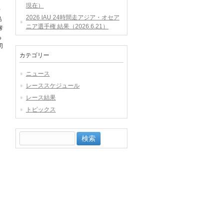
現在）
せ
2026 IAU 24時間走アジア・オセア
島
ニア選手権 結果（2026.6.21）
奪
も
切
カテゴリー
ニュース
レーススケジュール
レース結果
トピックス
検
索: