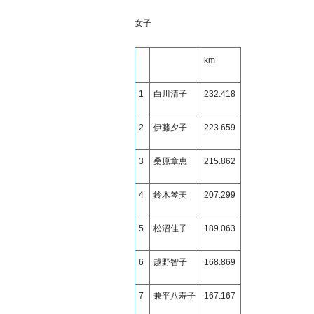
女子
km
1
白川清子
232.418
2
伊藤夕子
223.659
3
桑原章恵
215.862
4
鈴木琴美
207.299
5
松沼佳子
189.063
6
越野智子
168.869
7
兼平八寿子
167.167