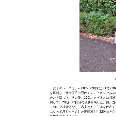
女子のレースは、2008?2009年にかけて2
を展開し、優待選手で歴代チャンピオンである
合いを演じた。その後、100km過ぎると白川
切って、2年ぶり2回目の優勝を果した。白川
230km突破者となり、名実ともに日本を代表
になって息を吹き返した伊藤選手が220kmを