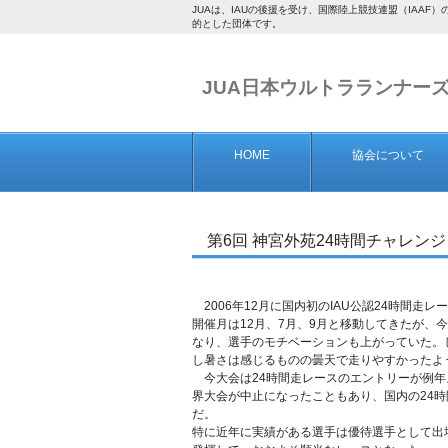
JUAは、IAUの後援を受け、国際陸上競技連盟（IA
的とした団体です。
JUA日本ウルトラランナー
HOME
協会について
第6回 神宮外苑24時間チャレンジ 
2006年12月に国内初のIAU公認24時間走
開催月は12月、7月、9月と移動してきたが、
なり、選手のモチベーションも上がっていた。
し暑さは感じるものの曇天で走りやすかったよ
今大会は24時間走レースのエントリーが例年よ
界大会が中止になったこともあり、国内の24
だ。
特に近年に実績がある選手は優待選手として出