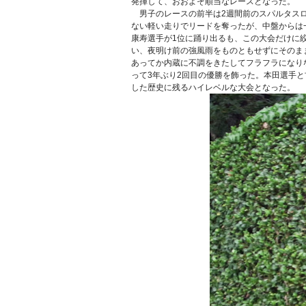
発揮して、おおよそ順当なレースとなった。
男子のレースの前半は2週間前のスパルタスロ
ない軽い走りでリードを奪ったが、中盤からは
康寿選手が1位に踊り出るも、この大会だけに
い、夜明け前の強風雨をものともせずにそのま
あってか内蔵に不調をきたしてフラフラになり
って3年ぶり2回目の優勝を飾った。本田選手と古
した歴史に残るハイレベルな大会となった。