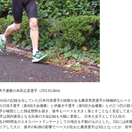
男子優勝の本田正彦選手（253.613km)
20km台の記録を出していた日本代表選手の経験がある桑原章恵選手が積極的なレース
白川清子選手（第4回大会優勝）と伊藤夕子選手（第5回大会優勝）との三つ巴の競
選手が確固とした独走態勢を築き、後半もペースを大きく落とすことなく安定して走
選手は国内最高となる自身の大会記録を大幅に更新し、日本人女子として3人目の
する24時間走のエキスパートランナーとしての地位を不動のものとした。2位には終
クリアして入り、後半の転倒の影響でペースが乱れた桑原選手は3位となったが、前半