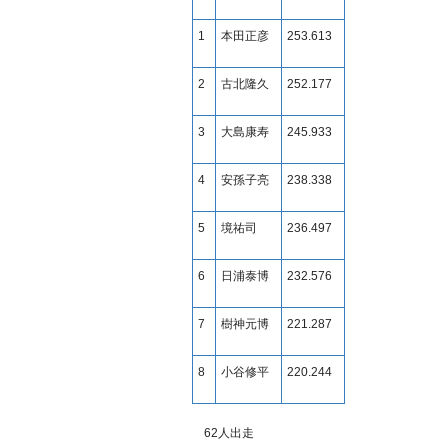
1
本田正彦
253.613
2
古北隆久
252.177
3
大島康寿
245.933
4
安孫子亮
238.338
5
境祐司
236.497
6
日浦泰博
232.576
7
樹神元博
221.287
8
小谷修平
220.244
62
人出走