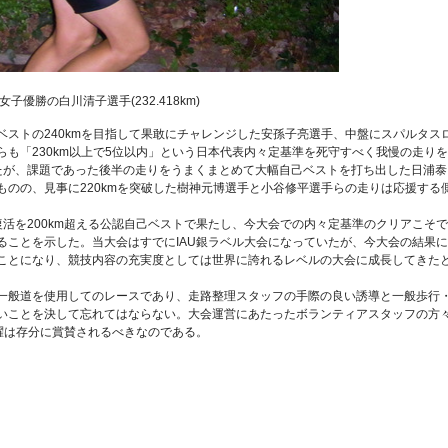
女子優勝の白川清子選手(232.418km)
ストの240kmを目指して果敢にチャレンジした安孫子亮選手、中盤にスパルタス
も「230km以上で5位以内」という日本代表内々定基準を死守すべく我慢の走りを
たが、課題であった後半の走りをうまくまとめて大幅自己ベストを打ち出した日浦泰
のの、見事に220kmを突破した樹神元博選手と小谷修平選手らの走りは応援する
活を200km超える公認自己ベストで果たし、今大会での内々定基準のクリアこそで
ることを示した。当大会はすでにIAU銀ラベル大会になっていたが、今大会の結果に
ことになり、競技内容の充実度としては世界に誇れるレベルの大会に成長してきた
一般道を使用してのレースであり、走路整理スタッフの手際の良い誘導と一般歩行
いことを決して忘れてはならない。大会運営にあたったボランティアスタッフの方
躍は存分に賞賛されるべきなのである。