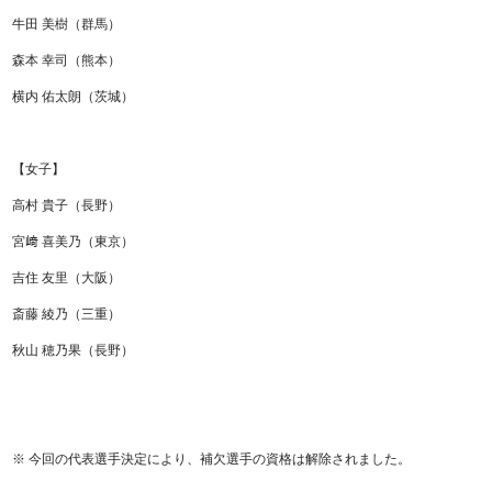
牛田 美樹（群馬）
森本 幸司（熊本）
横内 佑太朗（茨城）
【女子】
高村 貴子（長野）
宮﨑 喜美乃（東京）
吉住 友里（大阪）
斎藤 綾乃（三重）
秋山 穂乃果（長野）
※ 今回の代表選手決定により、補欠選手の資格は解除されました。