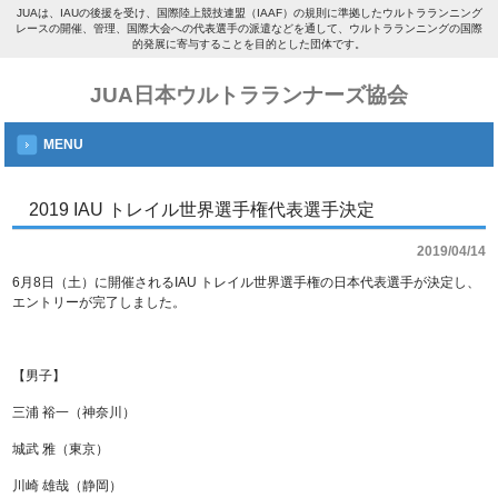
JUAは、IAUの後援を受け、国際陸上競技連盟（IAAF）の規則に準拠したウルトラランニング
レースの開催、管理、国際大会への代表選手の派遣などを通して、ウルトラランニングの国際
的発展に寄与することを目的とした団体です。
JUA日本ウルトラランナーズ協会
MENU
2019 IAU トレイル世界選手権代表選手決定
2019/04/14
6月8日（土）に開催されるIAU トレイル世界選手権の日本代表選手が決定し、
エントリーが完了しました。
【男子】
三浦 裕一（神奈川）
城武 雅（東京）
川崎 雄哉（静岡）