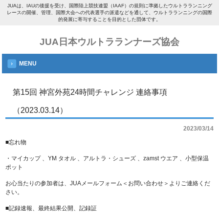
JUAは、IAUの後援を受け、国際陸上競技連盟（IAAF）の規則に準拠したウルトラランニング
レースの開催、管理、国際大会への代表選手の派遣などを通して、ウルトラランニングの国際
的発展に寄与することを目的とした団体です。
JUA日本ウルトラランナーズ協会
MENU
第15回 神宮外苑24時間チャレンジ 連絡事項
（2023.03.14）
2023/03/14
■忘れ物
・マイカップ 、YM タオル 、アルトラ・シューズ 、zamst ウエア 、小型保温
ポット
お心当たりの参加者は、JUAメールフォーム＜お問い合わせ＞よりご連絡くだ
さい。
■記録速報、最終結果公開、記録証