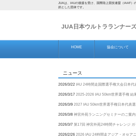
JUAは、IAUの後援を受け、国際陸上競技連盟（IA
的とした団体です。
JUA日本ウルトラランナー
HOME
協会について
ニュース
2026/3/22
IAU 24時間走国際選手権大会日本代表
2026/3/17
2025-2026 IAU 50km世界選手権 結果
2026/3/9
2027 IAU 50km世界選手権日本代表
2026/3/8
神宮外苑ランニングセミナーのご案内（20
2026/3/7
第17回 神宮外苑24時間チャレンジ ガイ
2026/2/26
2026 IAU 24時間走アジア・オセア