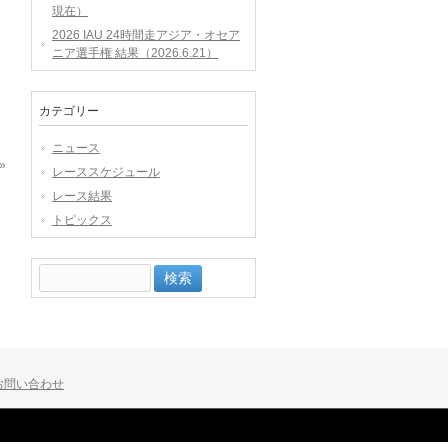
現在）
2026 IAU 24時間走アジア・オセア
ニア選手権 結果（2026.6.21）
カテゴリー
ニュース
»
レーススケジュール
レース結果
トピックス
検
索:
お問い合わせ